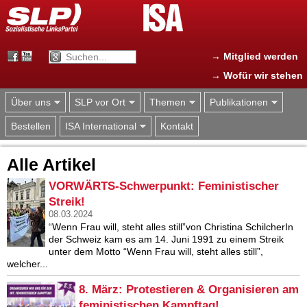
Jump to navigation
→ Mitglied werden
→ Wofür wir stehen
Über uns
SLP vor Ort
Themen
Publikationen
Bestellen
ISA International
Kontakt
Alle Artikel
VORWÄRTS-Schwerpunkt: Feministischer
Streik!
08.03.2024
“Wenn Frau will, steht alles still”von Christina SchilcherIn
der Schweiz kam es am 14. Juni 1991 zu einem Streik
unter dem Motto “Wenn Frau will, steht alles still”,
welcher...
8. März: Protestieren & Organisieren am
feministischen Kampftag!