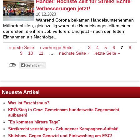
Handel: Höchste Zeit für Streik! Echte
Verbesserungen jetzt!
18.12.2023
Während Corona bekamen Handelsunternehmen
Milliardenhilfen, gleichzeitig waren die Handelsangestellten einer
der ersten, die ihren Job verloren. Und jetzt - nach den fetten
Einnahmen als Nachfolge...
« erste Seite
‹ vorherige Seite
…
3
4
5
6
7
8
Seiten
9
10
11
…
nächste Seite ›
letzte Seite »
Neueste Artikel
Was ist Faschismus?
KPÖ-Sieg in Graz: Gemeinsam bundesweite Gegenmacht
aufbauen!
"Es kommen härtere Tage"
Streikrecht verteidigen - Gelungener Kampagnen-Auftakt!
Shitshow. Gegen Genozid und Pinkwashing am ESC!