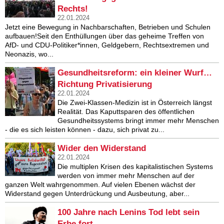
Rechts!
22.01.2024
Jetzt eine Bewegung in Nachbarschaften, Betrieben und Schulen
aufbauen!Seit den Enthüllungen über das geheime Treffen von
AfD- und CDU-Politiker*innen, Geldgebern, Rechtsextremen und
Neonazis, wo...
Gesundheitsreform: ein kleiner Wurf…
Richtung Privatisierung
22.01.2024
Die Zwei-Klassen-Medizin ist in Österreich längst
Realität. Das Kaputtsparen des öffentlichen
Gesundheitssystems bringt immer mehr Menschen
- die es sich leisten können - dazu, sich privat zu...
Wider den Widerstand
22.01.2024
Die multiplen Krisen des kapitalistischen Systems
werden von immer mehr Menschen auf der
ganzen Welt wahrgenommen. Auf vielen Ebenen wächst der
Widerstand gegen Unterdrückung und Ausbeutung, aber...
100 Jahre nach Lenins Tod lebt sein
Erbe fort