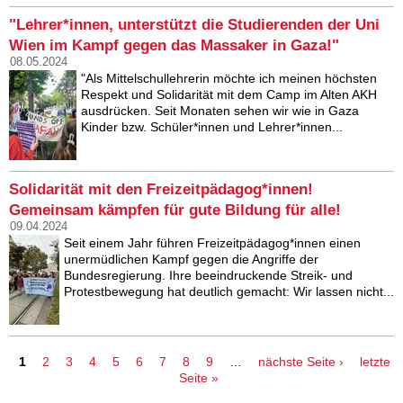
"Lehrer*innen, unterstützt die Studierenden der Uni
Wien im Kampf gegen das Massaker in Gaza!"
08.05.2024
"Als Mittelschullehrerin möchte ich meinen höchsten
Respekt und Solidarität mit dem Camp im Alten AKH
ausdrücken. Seit Monaten sehen wir wie in Gaza
Kinder bzw. Schüler*innen und Lehrer*innen...
Solidarität mit den Freizeitpädagog*innen!
Gemeinsam kämpfen für gute Bildung für alle!
09.04.2024
Seit einem Jahr führen Freizeitpädagog*innen einen
unermüdlichen Kampf gegen die Angriffe der
Bundesregierung. Ihre beeindruckende Streik- und
Protestbewegung hat deutlich gemacht: Wir lassen nicht...
Seiten
1
2
3
4
5
6
7
8
9
…
nächste Seite ›
letzte
Seite »