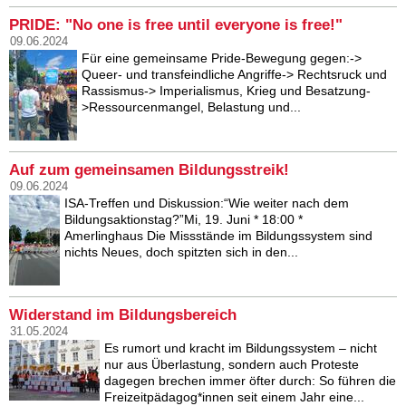
PRIDE: "No one is free until everyone is free!"
09.06.2024
Für eine gemeinsame Pride-Bewegung gegen:->
Queer- und transfeindliche Angriffe-> Rechtsruck und
Rassismus-> Imperialismus, Krieg und Besatzung-
>Ressourcenmangel, Belastung und...
Auf zum gemeinsamen Bildungsstreik!
09.06.2024
ISA-Treffen und Diskussion:“Wie weiter nach dem
Bildungsaktionstag?”Mi, 19. Juni * 18:00 *
Amerlinghaus Die Missstände im Bildungssystem sind
nichts Neues, doch spitzten sich in den...
Widerstand im Bildungsbereich
31.05.2024
Es rumort und kracht im Bildungssystem – nicht
nur aus Überlastung, sondern auch Proteste
dagegen brechen immer öfter durch: So führen die
Freizeitpädagog*innen seit einem Jahr eine...