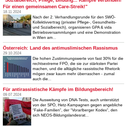
"Sozialbereich, Pflege, Bildung... Kämpfe verbinden!
Für einen gemeinsamen Care-Streik!"
18.11.2024
Nach der 2. Verhandlungsrunde für den SWÖ-
Kollektivvertrag (privater Pflege-, Gesundheits-
und Sozialbereich), organisieren GPA & vida
Betriebsversammlungen und eine Demonstration
in Wien am...
Österreich: Land des antimuslimischen Rassismus
29.10.2024
Die hohen Zustimmungswerte von fast 30% für die
rechtsextreme FPÖ, die sie zur stärksten Partei
machen, und die alltägliche rassistische Rhetorik
mögen zwar kaum mehr überraschen - zumal
auch die...
Für antirassistische Kämpfe im Bildungsbereich!
09.07.2024
Die Ausweitung von DNA-Tests, auch unterstützt
von der SPÖ, Hetz-Kampagnen gegen angebliche
“Fake-Familien”, der “Vorarlberger Kodex”, den
sich NEOS-Bildungslandesrat...