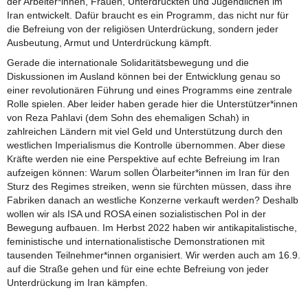
der Arbeiter*innen, Frauen, Unterdrückten und Jugendlichen im
Iran entwickelt. Dafür braucht es ein Programm, das nicht nur für
die Befreiung von der religiösen Unterdrückung, sondern jeder
Ausbeutung, Armut und Unterdrückung kämpft.
Gerade die internationale Solidaritätsbewegung und die
Diskussionen im Ausland können bei der Entwicklung genau so
einer revolutionären Führung und eines Programms eine zentrale
Rolle spielen. Aber leider haben gerade hier die Unterstützer*innen
von Reza Pahlavi (dem Sohn des ehemaligen Schah) in
zahlreichen Ländern mit viel Geld und Unterstützung durch den
westlichen Imperialismus die Kontrolle übernommen. Aber diese
Kräfte werden nie eine Perspektive auf echte Befreiung im Iran
aufzeigen können: Warum sollen Ölarbeiter*innen im Iran für den
Sturz des Regimes streiken, wenn sie fürchten müssen, dass ihre
Fabriken danach an westliche Konzerne verkauft werden? Deshalb
wollen wir als ISA und ROSA einen sozialistischen Pol in der
Bewegung aufbauen. Im Herbst 2022 haben wir antikapitalistische,
feministische und internationalistische Demonstrationen mit
tausenden Teilnehmer*innen organisiert. Wir werden auch am 16.9.
auf die Straße gehen und für eine echte Befreiung von jeder
Unterdrückung im Iran kämpfen.