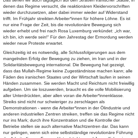
Das sehen wir auch tagtäglich auf den Straßen iranischer Städte, in
denen das Regime versucht, die reaktionären Kleidervorschriften
wieder durchzusetzen, aber dabei immer wieder auf Widerstand
trifft. Im Frühjahr streikten Arbeiter*innen für höhere Löhne. Es ist
nur eine Frage der Zeit, bis die revolutionäre Bewegung sich
wieder erhebt und frei nach Rosa Luxemburg verkündet: „ich war,
ich bin, ich werde sein!“ Für den Jahrestag der Ermordung werden
wieder neue Proteste erwartet.
Gleichzeitig ist es notwendig, alle Schlussfolgerungen aus dem
mangelnden Erfolg der Bewegung zu ziehen, im Iran und in der
Solidaritätsbewegung international. Die Bewegung hat gezeigt,
dass das Mullah-Regime keine Zugeständnisse machen kann; alle
Fäden des iranischen Staates und der Wirtschaft laufen in seinen
Händen zusammen. Sie werden Macht und Reichtum nicht freiwillig
aufgeben. Um sie loszuwerden, braucht es die volle Mobilisierung
aller Unterdrückten, aber allen voran die Arbeiter*innenklasse.
Streiks sind nicht nur schwieriger zu zerschlagen als
Demonstrationen - wenn die Arbeiter*innen in der Ölindustrie und
anderen industriellen Zentren streiken, treffen sie das Regime nicht
nur ins Mark; durch ihre Konzentration und die Kontrolle der
Betriebe stellen sie auch alternative Machtzentren dar. Das kann
nur gelingen, wenn sich eine selbstständige revolutionäre Führung