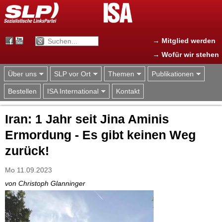
Jump to navigation
→ Mitglied werden
→ Wofür wir stehen
Über uns
SLP vor Ort
Themen
Publikationen
Bestellen
ISA International
Kontakt
Iran: 1 Jahr seit Jina Aminis
Ermordung - Es gibt keinen Weg
zurück!
Mo 11.09.2023
von Christoph Glanninger