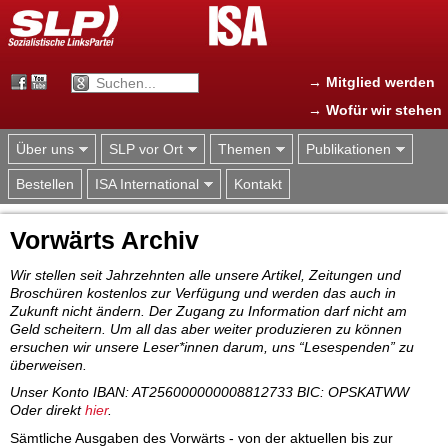
Jump to navigation
→ Mitglied werden
→ Wofür wir stehen
Über uns
SLP vor Ort
Themen
Publikationen
Bestellen
ISA International
Kontakt
Vorwärts Archiv
Wir stellen seit Jahrzehnten alle unsere Artikel, Zeitungen und
Broschüren kostenlos zur Verfügung und werden das auch in
Zukunft nicht ändern. Der Zugang zu Information darf nicht am
Geld scheitern. Um all das aber weiter produzieren zu können
ersuchen wir unsere Leser*innen darum, uns “Lesespenden” zu
überweisen.
Unser Konto IBAN: AT256000000008812733 BIC: OPSKATWW
Oder direkt
hier
.
Sämtliche Ausgaben des Vorwärts - von der aktuellen bis zur