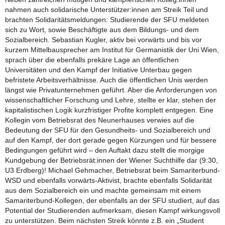
nahmen auch solidarische Unterstützer:innen am Streik Teil und
brachten Solidaritätsmeldungen: Studierende der SFU meldeten
sich zu Wort, sowie Beschäftigte aus dem Bildungs- und dem
Sozialbereich. Sebastian Kugler, aktiv bei vorwärts und bis vor
kurzem Mittelbausprecher am Institut für Germanistik der Uni Wien,
sprach über die ebenfalls prekäre Lage an öffentlichen
Universitäten und den Kampf der Initiative Unterbau gegen
befristete Arbeitsverhältnisse. Auch die öffentlichen Unis werden
längst wie Privatunternehmen geführt. Aber die Anforderungen von
wissenschaftlicher Forschung und Lehre, stellte er klar, stehen der
kapitalistischen Logik kurzfristiger Profite komplett entgegen. Eine
Kollegin vom Betriebsrat des Neunerhauses verwies auf die
Bedeutung der SFU für den Gesundheits- und Sozialbereich und
auf den Kampf, der dort gerade gegen Kürzungen und für bessere
Bedingungen geführt wird – den Auftakt dazu stellt die morgige
Kundgebung der Betriebsrät:innen der Wiener Suchthilfe dar (9:30,
U3 Erdberg)! Michael Gehmacher, Betriebsrat beim Samariterbund-
WSD und ebenfalls vorwärts-Aktivist, brachte ebenfalls Solidarität
aus dem Sozialbereich ein und machte gemeinsam mit einem
Samariterbund-Kollegen, der ebenfalls an der SFU studiert, auf das
Potential der Studierenden aufmerksam, diesen Kampf wirkungsvoll
zu unterstützen. Beim nächsten Streik könnte z.B. ein „Student