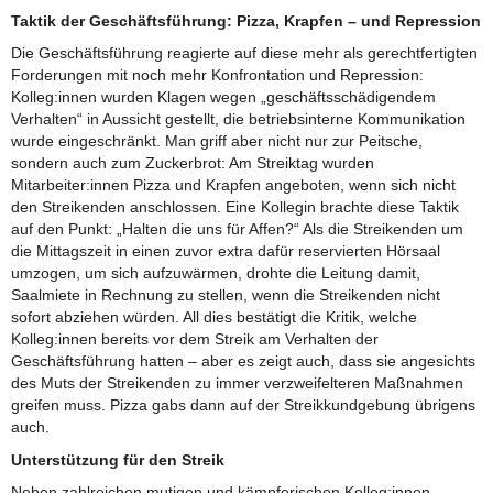
Taktik der Geschäftsführung: Pizza, Krapfen – und Repression
Die Geschäftsführung reagierte auf diese mehr als gerechtfertigten
Forderungen mit noch mehr Konfrontation und Repression:
Kolleg:innen wurden Klagen wegen „geschäftsschädigendem
Verhalten“ in Aussicht gestellt, die betriebsinterne Kommunikation
wurde eingeschränkt. Man griff aber nicht nur zur Peitsche,
sondern auch zum Zuckerbrot: Am Streiktag wurden
Mitarbeiter:innen Pizza und Krapfen angeboten, wenn sich nicht
den Streikenden anschlossen. Eine Kollegin brachte diese Taktik
auf den Punkt: „Halten die uns für Affen?“ Als die Streikenden um
die Mittagszeit in einen zuvor extra dafür reservierten Hörsaal
umzogen, um sich aufzuwärmen, drohte die Leitung damit,
Saalmiete in Rechnung zu stellen, wenn die Streikenden nicht
sofort abziehen würden. All dies bestätigt die Kritik, welche
Kolleg:innen bereits vor dem Streik am Verhalten der
Geschäftsführung hatten – aber es zeigt auch, dass sie angesichts
des Muts der Streikenden zu immer verzweifelteren Maßnahmen
greifen muss. Pizza gabs dann auf der Streikkundgebung übrigens
auch.
Unterstützung für den Streik
Neben zahlreichen mutigen und kämpferischen Kolleg:innen