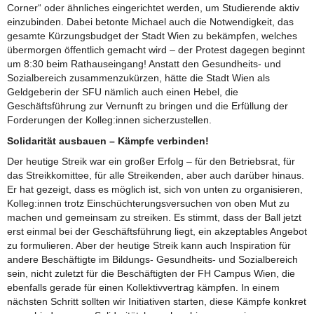
Corner“ oder ähnliches eingerichtet werden, um Studierende aktiv
einzubinden. Dabei betonte Michael auch die Notwendigkeit, das
gesamte Kürzungsbudget der Stadt Wien zu bekämpfen, welches
übermorgen öffentlich gemacht wird – der Protest dagegen beginnt
um 8:30 beim Rathauseingang! Anstatt den Gesundheits- und
Sozialbereich zusammenzukürzen, hätte die Stadt Wien als
Geldgeberin der SFU nämlich auch einen Hebel, die
Geschäftsführung zur Vernunft zu bringen und die Erfüllung der
Forderungen der Kolleg:innen sicherzustellen.
Solidarität ausbauen – Kämpfe verbinden!
Der heutige Streik war ein großer Erfolg – für den Betriebsrat, für
das Streikkomittee, für alle Streikenden, aber auch darüber hinaus.
Er hat gezeigt, dass es möglich ist, sich von unten zu organisieren,
Kolleg:innen trotz Einschüchterungsversuchen von oben Mut zu
machen und gemeinsam zu streiken. Es stimmt, dass der Ball jetzt
erst einmal bei der Geschäftsführung liegt, ein akzeptables Angebot
zu formulieren. Aber der heutige Streik kann auch Inspiration für
andere Beschäftigte im Bildungs- Gesundheits- und Sozialbereich
sein, nicht zuletzt für die Beschäftigten der FH Campus Wien, die
ebenfalls gerade für einen Kollektivvertrag kämpfen. In einem
nächsten Schritt sollten wir Initiativen starten, diese Kämpfe konkret