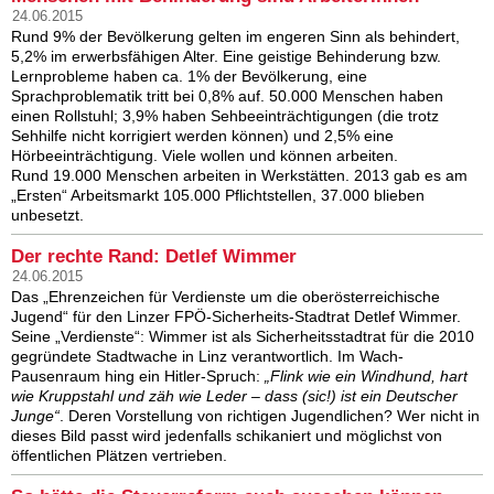
24.06.2015
Rund 9% der Bevölkerung gelten im engeren Sinn als behindert,
5,2% im erwerbsfähigen Alter. Eine geistige Behinderung bzw.
Lernprobleme haben ca. 1% der Bevölkerung, eine
Sprachproblematik tritt bei 0,8% auf. 50.000 Menschen haben
einen Rollstuhl; 3,9% haben Sehbeeinträchtigungen (die trotz
Sehhilfe nicht korrigiert werden können) und 2,5% eine
Hörbeeinträchtigung. Viele wollen und können arbeiten.
Rund 19.000 Menschen arbeiten in Werkstätten. 2013 gab es am
„Ersten“ Arbeitsmarkt 105.000 Pflichtstellen, 37.000 blieben
unbesetzt.
Der rechte Rand: Detlef Wimmer
24.06.2015
Das „Ehrenzeichen für Verdienste um die oberösterreichische
Jugend“ für den Linzer FPÖ-Sicherheits-Stadtrat Detlef Wimmer.
Seine „Verdienste“: Wimmer ist als Sicherheitsstadtrat für die 2010
gegründete Stadtwache in Linz verantwortlich. Im Wach-
Pausenraum hing ein Hitler-Spruch:
„Flink wie ein Windhund, hart
wie Kruppstahl und zäh wie Leder – dass (sic!) ist ein Deutscher
Junge“
. Deren Vorstellung von richtigen Jugendlichen? Wer nicht in
dieses Bild passt wird jedenfalls schikaniert und möglichst von
öffentlichen Plätzen vertrieben.