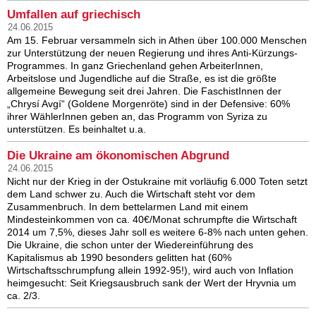
Umfallen auf griechisch
24.06.2015
Am 15. Februar versammeln sich in Athen über 100.000 Menschen
zur Unterstützung der neuen Regierung und ihres Anti-Kürzungs-
Programmes. In ganz Griechenland gehen ArbeiterInnen,
Arbeitslose und Jugendliche auf die Straße, es ist die größte
allgemeine Bewegung seit drei Jahren. Die FaschistInnen der
„Chrysí Avgí“ (Goldene Morgenröte) sind in der Defensive: 60%
ihrer WählerInnen geben an, das Programm von Syriza zu
unterstützen. Es beinhaltet u.a.
Die Ukraine am ökonomischen Abgrund
24.06.2015
Nicht nur der Krieg in der Ostukraine mit vorläufig 6.000 Toten setzt
dem Land schwer zu. Auch die Wirtschaft steht vor dem
Zusammenbruch. In dem bettelarmen Land mit einem
Mindesteinkommen von ca. 40€/Monat schrumpfte die Wirtschaft
2014 um 7,5%, dieses Jahr soll es weitere 6-8% nach unten gehen.
Die Ukraine, die schon unter der Wiedereinführung des
Kapitalismus ab 1990 besonders gelitten hat (60%
Wirtschaftsschrumpfung allein 1992-95!), wird auch von Inflation
heimgesucht: Seit Kriegsausbruch sank der Wert der Hryvnia um
ca. 2/3.