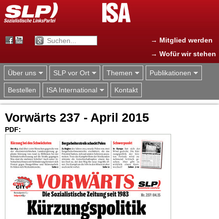
Jump to navigation
→ Mitglied werden
→ Wofür wir stehen
Über uns
SLP vor Ort
Themen
Publikationen
Bestellen
ISA International
Kontakt
Vorwärts 237 - April 2015
PDF: