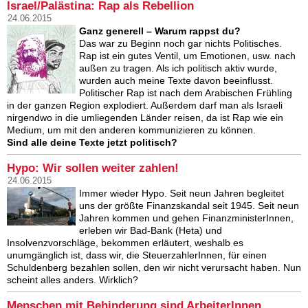
Israel/Palästina: Rap als Rebellion
24.06.2015
Ganz generell – Warum rappst du?
Das war zu Beginn noch gar nichts Politisches.
Rap ist ein gutes Ventil, um Emotionen, usw. nach
außen zu tragen. Als ich politisch aktiv wurde,
wurden auch meine Texte davon beeinflusst.
Politischer Rap ist nach dem Arabischen Frühling
in der ganzen Region explodiert. Außerdem darf man als Israeli
nirgendwo in die umliegenden Länder reisen, da ist Rap wie ein
Medium, um mit den anderen kommunizieren zu können.
Sind alle deine Texte jetzt politisch?
Hypo: Wir sollen weiter zahlen!
24.06.2015
Immer wieder Hypo. Seit neun Jahren begleitet
uns der größte Finanzskandal seit 1945. Seit neun
Jahren kommen und gehen FinanzministerInnen,
erleben wir Bad-Bank (Heta) und
Insolvenzvorschläge, bekommen erläutert, weshalb es
unumgänglich ist, dass wir, die SteuerzahlerInnen, für einen
Schuldenberg bezahlen sollen, den wir nicht verursacht haben. Nun
scheint alles anders. Wirklich?
Menschen mit Behinderung sind ArbeiterInnen