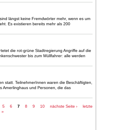
as sind längst keine Fremdwörter mehr, wenn es um
t. Es existieren bereits mehr als 200
etet die rot-grüne Stadtregierung Angriffe auf die
kenschwester bis zum Müllfahrer: alle werden
n statt. TeilnehmerInnen waren die Beschäftigten,
es Amerlinghaus und Personen, die das
5
6
7
8
9
10
nächste Seite ›
letzte
 »