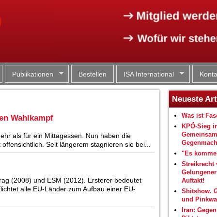
Jump to navigation
Publikationen
Bestellen
ISA International
Konta
Neueste Art
Was ist Fa
 den Wahlkampf
KPÖ-Sieg i
Gemeinsam
ehr als für ein Mittagessen. Nun haben die
Gegenmacht
ffensichtlich. Seit längerem stagnieren sie bei...
"Es kommen
Streikrecht 
Gelungene
rag (2008) und ESM (2012). Ersterer bedeutet
Auftakt!
flichtet alle EU-Länder zum Aufbau einer EU-
Shitshow. 
und Pinkwa
Iran: Gegen