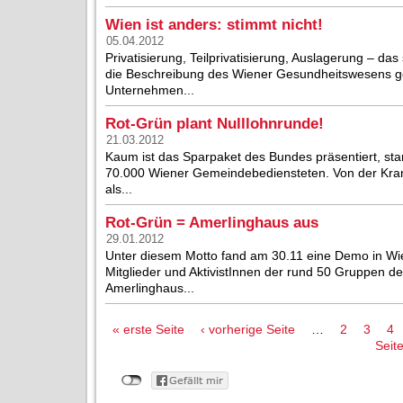
Wien ist anders: stimmt nicht!
05.04.2012
Privatisierung, Teilprivatisierung, Auslagerung – d
die Beschreibung des Wiener Gesundheitswesens geh
Unternehmen...
Rot-Grün plant Nulllohnrunde!
21.03.2012
Kaum ist das Sparpaket des Bundes präsentiert, start
70.000 Wiener Gemeindebediensteten. Von der Kran
als...
Rot-Grün = Amerlinghaus aus
29.01.2012
Unter diesem Motto fand am 30.11 eine Demo in Wie
Mitglieder und AktivistInnen der rund 50 Gruppen d
Amerlinghaus...
Seiten
« erste Seite
‹ vorherige Seite
…
2
3
4
Seite