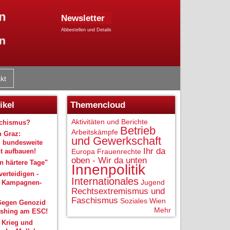
Newsletter
Abbestellen und Details
kt
ikel
Themencloud
Aktivitäten und Berichte
schismus?
Betrieb
Arbeitskämpfe
n Graz:
und Gewerkschaft
 bundesweite
Ihr da
 aufbauen!
Europa
Frauenrechte
oben - Wir da unten
 härtere Tage"
Innenpolitik
verteidigen -
Internationales
Jugend
r Kampagnen-
Rechtsextremismus und
Faschismus
Soziales
Wien
Gegen Genozid
Mehr
shing am ESC!
 Krieg und