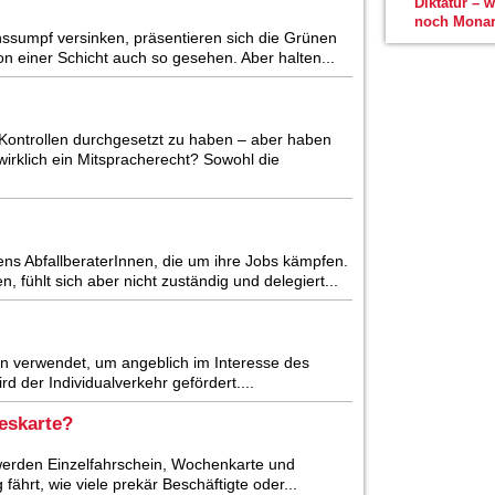
Diktatur – 
noch Monar
nssumpf versinken, präsentieren sich die Grünen
on einer Schicht auch so gesehen. Aber halten...
ontrollen durchgesetzt zu haben – aber haben
irklich ein Mitspracherecht? Sowohl die
ns AbfallberaterInnen, die um ihre Jobs kämpfen.
 fühlt sich aber nicht zuständig und delegiert...
ien verwendet, um angeblich im Interesse des
d der Individualverkehr gefördert....
eskarte?
h werden Einzelfahrschein, Wochenkarte und
 fährt, wie viele prekär Beschäftigte oder...