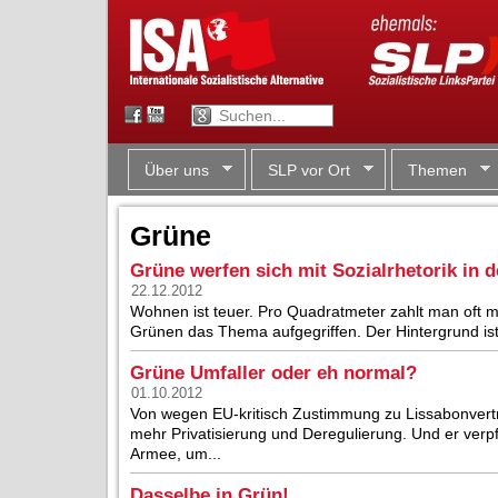
Über uns
SLP vor Ort
Themen
Grüne
Grüne werfen sich mit Sozialrhetorik in
22.12.2012
Wohnen ist teuer. Pro Quadratmeter zahlt man oft m
Grünen das Thema aufgegriffen. Der Hintergrund ist o
Grüne Umfaller oder eh normal?
01.10.2012
Von wegen EU-kritisch Zustimmung zu Lissabonvert
mehr Privatisierung und Deregulierung. Und er verp
Armee, um...
Dasselbe in Grün!