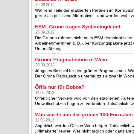
20.09.2012
Während Teile der etablierten Parteien im Korruptio
gerne als politische Alternative – und werden wohl v
ESM: Grüne tragen Systemlogik mit
20.09.2012
Die Grünen rühmen sich, beim ESM demokratische K
ArbeitnehmerInnen z. B. über Kürzungspakete jetzt w
Unterstützung...
Grüner Pragmatismus in Wien
20.09.2012
Jüngstes Beispiel für den grünen Pragmatismus: Wie
Der Grüne Rathausclub unterstützt sie zwar in Worten,
Öffis nur für Bobos?
11.05.2012
Öffentlicher Verkehr wird von den etablierten Parte
Umweltschutzes Lügen zu verbreiten. Tatsächlich wir
Was wurde aus der grünen 100-Euro-Jahr
11.05.2012
Angeblich werden Öffis in Wien billiger. Tatsächlic
„Klimakarte“ teurer. Wer nicht täglich oder ganzjährig