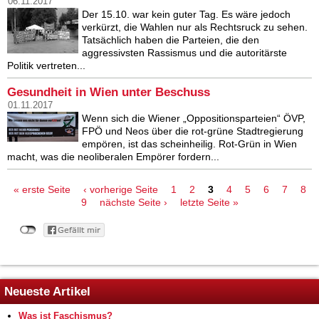
06.11.2017
Der 15.10. war kein guter Tag. Es wäre jedoch
verkürzt, die Wahlen nur als Rechtsruck zu sehen.
Tatsächlich haben die Parteien, die den
aggressivsten Rassismus und die autoritärste
Politik vertreten...
Gesundheit in Wien unter Beschuss
01.11.2017
Wenn sich die Wiener „Oppositionsparteien“ ÖVP,
FPÖ und Neos über die rot-grüne Stadtregierung
empören, ist das scheinheilig. Rot-Grün in Wien
macht, was die neoliberalen Empörer fordern...
Seiten
« erste Seite
‹ vorherige Seite
1
2
3
4
5
6
7
8
9
nächste Seite ›
letzte Seite »
Neueste Artikel
Was ist Faschismus?