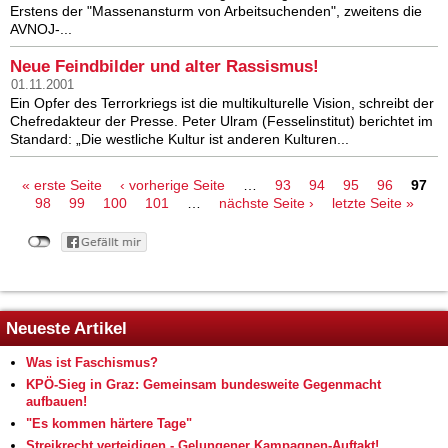
Erstens der "Massenansturm von Arbeitsuchenden", zweitens die
AVNOJ-...
Neue Feindbilder und alter Rassismus!
01.11.2001
Ein Opfer des Terrorkriegs ist die multikulturelle Vision, schreibt der
Chefredakteur der Presse. Peter Ulram (Fesselinstitut) berichtet im
Standard: „Die westliche Kultur ist anderen Kulturen...
Seiten
« erste Seite
‹ vorherige Seite
…
93
94
95
96
97
98
99
100
101
…
nächste Seite ›
letzte Seite »
Neueste Artikel
Was ist Faschismus?
KPÖ-Sieg in Graz: Gemeinsam bundesweite Gegenmacht
aufbauen!
"Es kommen härtere Tage"
Streikrecht verteidigen - Gelungener Kampagnen-Auftakt!