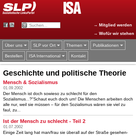
Jump to navigation
→ Mitglied werden
→ Wofür wir stehen
Über uns
SLP vor Ort
Themen
Publikationen
Bestellen
ISA International
Kontakt
Geschichte und politische Theorie
Mensch & Sozialismus
01.09.2002
Der Mensch ist doch sowieso zu schlecht für den
Sozialismus...?“Schaut euch doch um! Die Menschen arbeiten doch
alle nur, weil sie müssen – für den Sozialismus wären sie viel zu
faul, zu...
Ist der Mensch zu schlecht - Teil 2
01.07.2002
Einige Zeit lang hat man/frau sie überall auf der Straße gesehen-