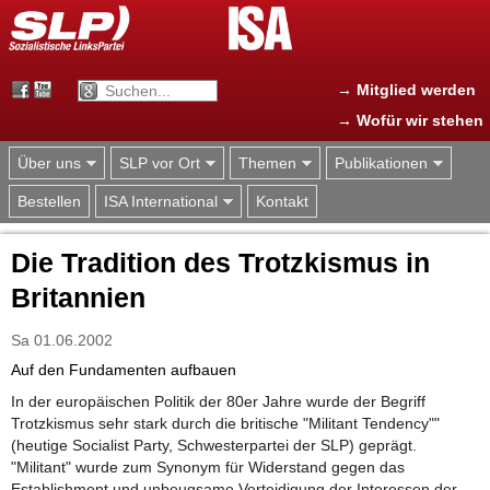
Jump to navigation
→ Mitglied werden
→ Wofür wir stehen
Über uns
SLP vor Ort
Themen
Publikationen
Bestellen
ISA International
Kontakt
Die Tradition des Trotzkismus in
Britannien
Sa 01.06.2002
Auf den Fundamenten aufbauen
In der europäischen Politik der 80er Jahre wurde der Begriff
Trotzkismus sehr stark durch die britische "Militant Tendency""
(heutige Socialist Party, Schwesterpartei der SLP) geprägt.
"Militant" wurde zum Synonym für Widerstand gegen das
Establishment und unbeugsame Verteidigung der Interessen der