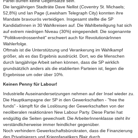
Partei dürfen keine Gegensätze sein.
Die langjährigen Stadträte Dave Nellist (Coventry St. Michaels;
52,8%) und Ian Page (Lewisham Telegraph City) konnten ihre
Mandate bravourös verteidigen. Insgesamt stellte die SP
KandidatInnen in 30 Wahlkreisen auf. Die Wahlbeteiligung hat sich
auf extrem niedrigen Niveau (30%) eingependelt. Die sogenannte
"Politikverdrossenheit" erschwert auch für RevolutionärInnen
Wahlerfolge.
Oftmals ist die Unterstützung und Verankerung im Wahlkampf
größer, als es das Ergebnis ausdrückt. Dort, wo die Menschen
durch langjährige Arbeit sehen können, dass die SP wirklich
grundsätzlich anders als die etablierten Parteien ist, liegen die
Ergebnisse um oder über 10%.
Keinen Penny für Labour!
Industrielle Auseinandersetzungen nehmen auf der Insel wieder zu.
Die Hauptkampagne der SP in den Gewerkschaften - "free the
funds" - kämpft für die Loslösung der Gewerkschaften von der
neoliberalen reaktionären New Labour Party. Diese Partei hat
endgültig die Seiten gewechselt. Die ArbeiterInnenklasse steht ihr
verständlicherweise immer feindlicher gegenüber.
Noch verhindern Gewerkschaftsbürokraten, dass die Finanzierung
des Privatisierers und Kriegsfanatikers Blair durch