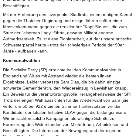
Beschäftigten.
Mit der Eroberung des Liverpooler Stadtrats, einem mutigen Kampf
gegen die Thatcher-Regierung und einige Jahren später einer
Massenkampagne gegen die reaktionäre "Kopf-Steuer", die zum
Sturz der "eisernen Lady" führte, gewann Militant enorme
Aufmerksamkeit. Es ist diese Pionierarbeit, auf der unsere britische
Schwesterpartei heute - trotz der schwierigen Periode der 90er
Jahre - aufbauen kann.
Kommunalwahlen
Die Socialist Party (SP) erreichte bei den Kommunalwahlen in
England und Wales mit Abstand wieder die besten linken
Ergebnisse. Leider verpasste Sam Dias, die bis dahin einzige
schwarze Gemeinderätin, den Wiedereinzug in Lewisham knapp.
Ein Beweis für die verantwortungsvolle Herangehensweise der SP:
Trotz der engen Wahlaussichten für die Wiederwahl von Sam (sie
verlor um 50 bei 922 erzielten Stimmen) unterstützten wir die
Kandidatur der lokalen Initiative LEAP gegen die Bildungsmisere.
Wir betrachten solche Kampagnen als wichtige Schritte zur
Formierung des Widerstandes von MieterInnen, Arbeitslosen und
Beschäftigten. Die Interessen der Bewegung und der eigenen