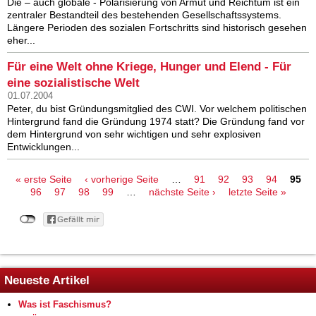
Die – auch globale - Polarisierung von Armut und Reichtum ist ein
zentraler Bestandteil des bestehenden Gesellschaftssystems.
Längere Perioden des sozialen Fortschritts sind historisch gesehen
eher...
Für eine Welt ohne Kriege, Hunger und Elend - Für
eine sozialistische Welt
01.07.2004
Peter, du bist Gründungsmitglied des CWI. Vor welchem politischen
Hintergrund fand die Gründung 1974 statt? Die Gründung fand vor
dem Hintergrund von sehr wichtigen und sehr explosiven
Entwicklungen...
Seiten
« erste Seite
‹ vorherige Seite
…
91
92
93
94
95
96
97
98
99
…
nächste Seite ›
letzte Seite »
Neueste Artikel
Was ist Faschismus?