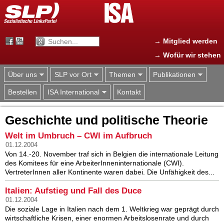
Jump to navigation
→ Mitglied werden
→ Wofür wir stehen
Über uns
SLP vor Ort
Themen
Publikationen
Bestellen
ISA International
Kontakt
Geschichte und politische Theorie
Welt im Umbruch – CWI im Aufbruch
01.12.2004
Von 14.-20. November traf sich in Belgien die internationale Leitung
des Komitees für eine ArbeiterInneninternationale (CWI).
VertreterInnen aller Kontinente waren dabei. Die Unfähigkeit des...
Italien: Aufstieg und Fall des Duce
01.12.2004
Die soziale Lage in Italien nach dem 1. Weltkrieg war geprägt durch
wirtschaftliche Krisen, einer enormen Arbeitslosenrate und durch