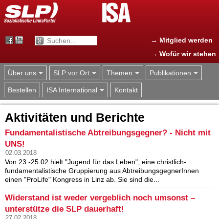
Jump to navigation
→ Mitglied werden
→ Wofür wir stehen
Über uns
SLP vor Ort
Themen
Publikationen
Bestellen
ISA International
Kontakt
Aktivitäten und Berichte
Fundamentalistische Abtreibungsgegner? - Nicht mit
UNS!
02.03.2018
Von 23.-25.02 hielt "Jugend für das Leben", eine christlich-
fundamentalistische Gruppierung aus AbtreibungsgegnerInnen
einen "ProLife" Kongress in Linz ab. Sie sind die...
Widerstand ist weder vergeblich noch umsonst –
unterstütze die SLP dauerhaft!
27.02.2018