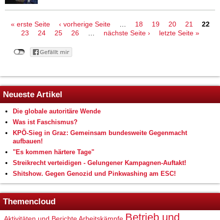
Seiten
« erste Seite
‹ vorherige Seite
…
18
19
20
21
22
23
24
25
26
…
nächste Seite ›
letzte Seite »
Neueste Artikel
Die globale autoritäre Wende
Was ist Faschismus?
KPÖ-Sieg in Graz: Gemeinsam bundesweite Gegenmacht
aufbauen!
"Es kommen härtere Tage"
Streikrecht verteidigen - Gelungener Kampagnen-Auftakt!
Shitshow. Gegen Genozid und Pinkwashing am ESC!
Themencloud
Betrieb und
Aktivitäten und Berichte
Arbeitskämpfe