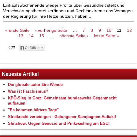
Einkaufswochenende wieder Profite über Gesundheit stellt und
Verschwörungstheoretiker*innen und Rechtsextreme das Versagen
der Regierung für ihre Hetze nützen, haben...
Seiten
« erste Seite
‹ vorherige Seite
…
7
8
9
10
11
12
13
14
15
…
nächste Seite ›
letzte Seite »
Neueste Artikel
Die globale autoritäre Wende
Was ist Faschismus?
KPÖ-Sieg in Graz: Gemeinsam bundesweite Gegenmacht
aufbauen!
"Es kommen härtere Tage"
Streikrecht verteidigen - Gelungener Kampagnen-Auftakt!
Shitshow. Gegen Genozid und Pinkwashing am ESC!