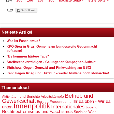
164
165
166
167
168
nächste Seite ›
letzte Seite »
Neueste Artikel
Was ist Faschismus?
KPÖ-Sieg in Graz: Gemeinsam bundesweite Gegenmacht
aufbauen!
"Es kommen härtere Tage"
Streikrecht verteidigen - Gelungener Kampagnen-Auftakt!
Shitshow. Gegen Genozid und Pinkwashing am ESC!
Iran: Gegen Krieg und Diktatur – weder Mullahs noch Monarchie!
Themencloud
Betrieb und
Aktivitäten und Berichte
Arbeitskämpfe
Gewerkschaft
Ihr da oben - Wir da
Europa
Frauenrechte
Innenpolitik
Internationales
unten
Jugend
Rechtsextremismus und Faschismus
Soziales
Wien