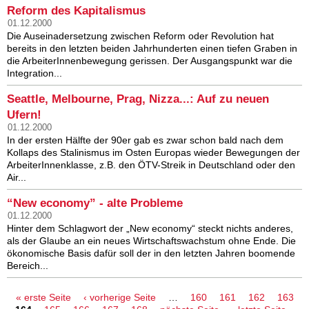
Reform des Kapitalismus
01.12.2000
Die Auseinadersetzung zwischen Reform oder Revolution hat
bereits in den letzten beiden Jahrhunderten einen tiefen Graben in
die ArbeiterInnenbewegung gerissen. Der Ausgangspunkt war die
Integration...
Seattle, Melbourne, Prag, Nizza...: Auf zu neuen
Ufern!
01.12.2000
In der ersten Hälfte der 90er gab es zwar schon bald nach dem
Kollaps des Stalinismus im Osten Europas wieder Bewegungen der
ArbeiterInnenklasse, z.B. den ÖTV-Streik in Deutschland oder den
Air...
“New economy” - alte Probleme
01.12.2000
Hinter dem Schlagwort der „New economy“ steckt nichts anderes,
als der Glaube an ein neues Wirtschaftswachstum ohne Ende. Die
ökonomische Basis dafür soll der in den letzten Jahren boomende
Bereich...
Seiten
« erste Seite
‹ vorherige Seite
…
160
161
162
163