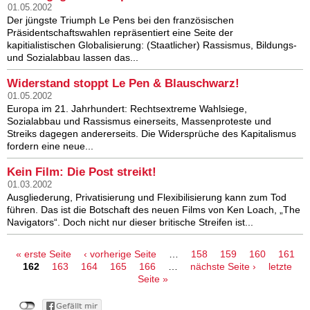
01.05.2002
Der jüngste Triumph Le Pens bei den französischen
Präsidentschaftswahlen repräsentiert eine Seite der
kapitialistischen Globalisierung: (Staatlicher) Rassismus, Bildungs-
und Sozialabbau lassen das...
Widerstand stoppt Le Pen & Blauschwarz!
01.05.2002
Europa im 21. Jahrhundert: Rechtsextreme Wahlsiege,
Sozialabbau und Rassismus einerseits, Massenproteste und
Streiks dagegen andererseits. Die Widersprüche des Kapitalismus
fordern eine neue...
Kein Film: Die Post streikt!
01.03.2002
Ausgliederung, Privatisierung und Flexibilisierung kann zum Tod
führen. Das ist die Botschaft des neuen Films von Ken Loach, „The
Navigators“. Doch nicht nur dieser britische Streifen ist...
Seiten
« erste Seite
‹ vorherige Seite
…
158
159
160
161
162
163
164
165
166
…
nächste Seite ›
letzte
Seite »