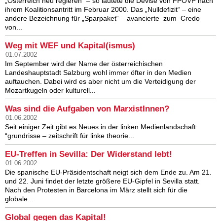
„Österreich neu regieren“ – so lautete die Devise von FPÖVP nach
ihrem Koalitionsantritt im Februar 2000. Das „Nulldefizit“ – eine
andere Bezeichnung für „Sparpaket“ – avancierte zum Credo
von...
Weg mit WEF und Kapital(ismus)
01.07.2002
Im September wird der Name der österreichischen
Landeshauptstadt Salzburg wohl immer öfter in den Medien
auftauchen. Dabei wird es aber nicht um die Verteidigung der
Mozartkugeln oder kulturell...
Was sind die Aufgaben von MarxistInnen?
01.06.2002
Seit einiger Zeit gibt es Neues in der linken Medienlandschaft:
“grundrisse – zeitschrift für linke theorie...
EU-Treffen in Sevilla: Der Widerstand lebt!
01.06.2002
Die spanische EU-Präsidentschaft neigt sich dem Ende zu. Am 21.
und 22. Juni findet der letzte größere EU-Gipfel in Sevilla statt.
Nach den Protesten in Barcelona im März stellt sich für die
globale...
Global gegen das Kapital!