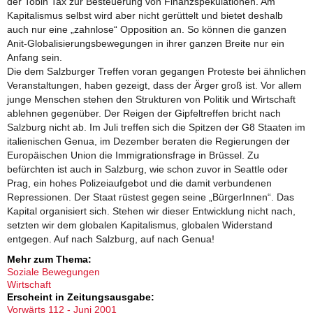
der Tobin Tax zur Besteuerung von Finanzspekulationen. Am
Kapitalismus selbst wird aber nicht gerüttelt und bietet deshalb
auch nur eine „zahnlose“ Opposition an. So können die ganzen
Anit-Globalisierungsbewegungen in ihrer ganzen Breite nur ein
Anfang sein.
Die dem Salzburger Treffen voran gegangen Proteste bei ähnlichen
Veranstaltungen, haben gezeigt, dass der Ärger groß ist. Vor allem
junge Menschen stehen den Strukturen von Politik und Wirtschaft
ablehnen gegenüber. Der Reigen der Gipfeltreffen bricht nach
Salzburg nicht ab. Im Juli treffen sich die Spitzen der G8 Staaten im
italienischen Genua, im Dezember beraten die Regierungen der
Europäischen Union die Immigrationsfrage in Brüssel. Zu
befürchten ist auch in Salzburg, wie schon zuvor in Seattle oder
Prag, ein hohes Polizeiaufgebot und die damit verbundenen
Repressionen. Der Staat rüstest gegen seine „BürgerInnen“. Das
Kapital organisiert sich. Stehen wir dieser Entwicklung nicht nach,
setzten wir dem globalen Kapitalismus, globalen Widerstand
entgegen. Auf nach Salzburg, auf nach Genua!
Mehr zum Thema:
Soziale Bewegungen
Wirtschaft
Erscheint in Zeitungsausgabe:
Vorwärts 112 - Juni 2001