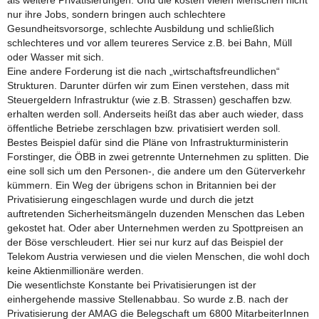
als weitere Privatisierungen. Und die kosten vielen Menschen nicht
nur ihre Jobs, sondern bringen auch schlechtere
Gesundheitsvorsorge, schlechte Ausbildung und schließlich
schlechteres und vor allem teureres Service z.B. bei Bahn, Müll
oder Wasser mit sich.
Eine andere Forderung ist die nach „wirtschaftsfreundlichen“
Strukturen. Darunter dürfen wir zum Einen verstehen, dass mit
Steuergeldern Infrastruktur (wie z.B. Strassen) geschaffen bzw.
erhalten werden soll. Anderseits heißt das aber auch wieder, dass
öffentliche Betriebe zerschlagen bzw. privatisiert werden soll.
Bestes Beispiel dafür sind die Pläne von Infrastrukturministerin
Forstinger, die ÖBB in zwei getrennte Unternehmen zu splitten. Die
eine soll sich um den Personen-, die andere um den Güterverkehr
kümmern. Ein Weg der übrigens schon in Britannien bei der
Privatisierung eingeschlagen wurde und durch die jetzt
auftretenden Sicherheitsmängeln duzenden Menschen das Leben
gekostet hat. Oder aber Unternehmen werden zu Spottpreisen an
der Böse verschleudert. Hier sei nur kurz auf das Beispiel der
Telekom Austria verwiesen und die vielen Menschen, die wohl doch
keine Aktienmillionäre werden.
Die wesentlichste Konstante bei Privatisierungen ist der
einhergehende massive Stellenabbau. So wurde z.B. nach der
Privatisierung der AMAG die Belegschaft um 6800 MitarbeiterInnen