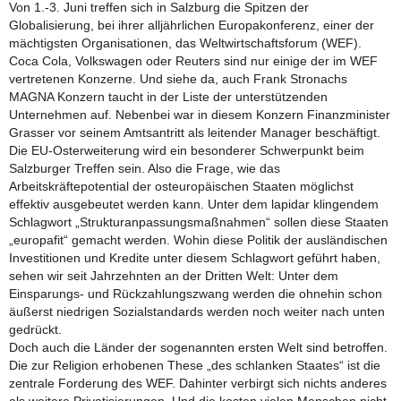
Von 1.-3. Juni treffen sich in Salzburg die Spitzen der
Globalisierung, bei ihrer alljährlichen Europakonferenz, einer der
mächtigsten Organisationen, das Weltwirtschaftsforum (WEF).
Coca Cola, Volkswagen oder Reuters sind nur einige der im WEF
vertretenen Konzerne. Und siehe da, auch Frank Stronachs
MAGNA Konzern taucht in der Liste der unterstützenden
Unternehmen auf. Nebenbei war in diesem Konzern Finanzminister
Grasser vor seinem Amtsantritt als leitender Manager beschäftigt.
Die EU-Osterweiterung wird ein besonderer Schwerpunkt beim
Salzburger Treffen sein. Also die Frage, wie das
Arbeitskräftepotential der osteuropäischen Staaten möglichst
effektiv ausgebeutet werden kann. Unter dem lapidar klingendem
Schlagwort „Strukturanpassungsmaßnahmen“ sollen diese Staaten
„europafit“ gemacht werden. Wohin diese Politik der ausländischen
Investitionen und Kredite unter diesem Schlagwort geführt haben,
sehen wir seit Jahrzehnten an der Dritten Welt: Unter dem
Einsparungs- und Rückzahlungszwang werden die ohnehin schon
äußerst niedrigen Sozialstandards werden noch weiter nach unten
gedrückt.
Doch auch die Länder der sogenannten ersten Welt sind betroffen.
Die zur Religion erhobenen These „des schlanken Staates“ ist die
zentrale Forderung des WEF. Dahinter verbirgt sich nichts anderes