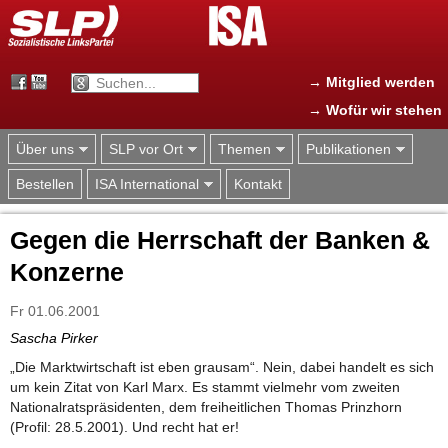
Jump to navigation
→ Mitglied werden
→ Wofür wir stehen
Über uns
SLP vor Ort
Themen
Publikationen
Bestellen
ISA International
Kontakt
Gegen die Herrschaft der Banken &
Konzerne
Fr 01.06.2001
Sascha Pirker
„Die Marktwirtschaft ist eben grausam“. Nein, dabei handelt es sich
um kein Zitat von Karl Marx. Es stammt vielmehr vom zweiten
Nationalratspräsidenten, dem freiheitlichen Thomas Prinzhorn
(Profil: 28.5.2001). Und recht hat er!