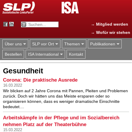
Jump to navigation
→ Mitglied werden
→ Wofür wir stehen
Über uns
SLP vor Ort
Themen
Publikationen
Bestellen
ISA International
Kontakt
Gesundheit
Corona: Die praktische Ausrede
16.03.2022
Wir blicken auf 2 Jahre Corona mit Pannen, Pleiten und Problemen
zurück. Doch wir hätten uns das Meiste ersparen oder so
organisieren können, dass es weniger dramatische Einschnitte
bedeutet....
Arbeitskämpfe in der Pflege und im Sozialbereich
nehmen Platz auf der Theaterbühne
15.03.2022