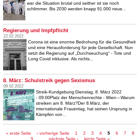
war die Situation brutal und seither ist sie noch
schlimmer. Bis 2030 werden knapp 91.000 neue...
Regierung und Impfpflicht
22.02.2022
Corona ist eine enorme Bedrohung für die Gesundheit
und eine Herausforderung für jede Gesellschaft. Nun
setzt die Regierung auf „Durchseuchung“ - Tote und
Long Covid inklusive. Als nichts...
8. März: Schulstreik gegen Sexismus
09.02.2022
Streik-Kundgebung:Dienstag, 8. März 2022
- 09:00Platz der Menschenrechte - Wien---Warum
streiken am 8. März?Der 8.März, der
internationale Frauentag, hat seinen Ursprung in
Kämpfen von...
Seiten
« erste Seite
‹ vorherige Seite
1
2
3
4
5
6
7
8
9
…
nächste Seite ›
letzte Seite »