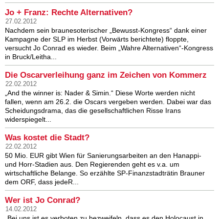
Jo + Franz: Rechte Alternativen?
27.02.2012
Nachdem sein braunesoterischer „Bewusst-Kongress“ dank einer
Kampagne der SLP im Herbst (Vorwärts berichtete) floppte,
versucht Jo Conrad es wieder. Beim „Wahre Alternativen“-Kongress
in Bruck/Leitha...
Die Oscarverleihung ganz im Zeichen von Kommerz
22.02.2012
„And the winner is: Nader & Simin.“ Diese Worte werden nicht
fallen, wenn am 26.2. die Oscars vergeben werden. Dabei war das
Scheidungsdrama, das die gesellschaftlichen Risse Irans
widerspiegelt...
Was kostet die Stadt?
22.02.2012
50 Mio. EUR gibt Wien für Sanierungsarbeiten an den Hanappi-
und Horr-Stadien aus. Den Regierenden geht es v.a. um
wirtschaftliche Belange. So erzählte SP-Finanzstadträtin Brauner
dem ORF, dass jedeR...
Wer ist Jo Conrad?
14.02.2012
„Bei uns ist es verboten zu bezweifeln, dass es den Holocaust in