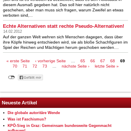
diesem Ausmaß gegeben hat. Das soll hier natürlich nicht
geschehen, aber man muss sich fragen, warum Zweifel an etwas
verboten sind,...
Echte Alternativen statt rechte Pseudo-Alternativen!
14.02.2012
Auf der ganzen Welt wehren sich Menschen dagegen, dass über
ihre Köpfe hinweg entschieden wird, sie als bloße Schachfiguren im
Spiel der Reichen und Mächtigen herum geschoben werden....
Seiten
« erste Seite
‹ vorherige Seite
…
65
66
67
68
69
70
71
72
73
…
nächste Seite ›
letzte Seite »
Neueste Artikel
Die globale autoritäre Wende
Was ist Faschismus?
KPÖ-Sieg in Graz: Gemeinsam bundesweite Gegenmacht
aufbauen!