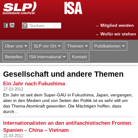
Jump to navigation
→ Mitglied werden
→ Wofür wir stehen
Über uns
SLP vor Ort
Themen
Publikationen
Bestellen
ISA International
Kontakt
Gesellschaft und andere Themen
Ein Jahr nach Fukushima
27.03.2012
Ein Jahr ist seit dem Super-GAU in Fukushima, Japan, vergangen,
aber in den Medien und von Seiten der Politik ist es sehr still um
das Thema Atomkraft geworden. Die Mächtigen hoffen, dass
durch...
Internationalisten an den antifaschistischen Fronten.
Spanien – China – Vietnam
21.03.2012