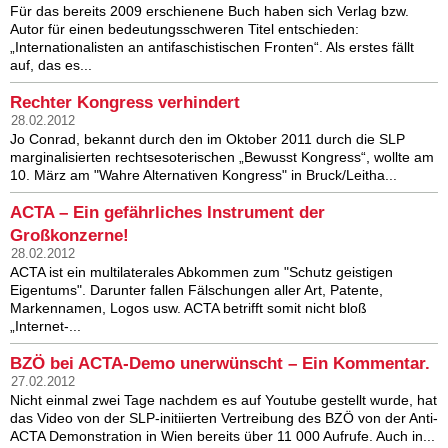
Für das bereits 2009 erschienene Buch haben sich Verlag bzw.
Autor für einen bedeutungsschweren Titel entschieden:
„Internationalisten an antifaschistischen Fronten“. Als erstes fällt
auf, das es...
Rechter Kongress verhindert
28.02.2012
Jo Conrad, bekannt durch den im Oktober 2011 durch die SLP
marginalisierten rechtsesoterischen „Bewusst Kongress“, wollte am
10. März am "Wahre Alternativen Kongress" in Bruck/Leitha...
ACTA – Ein gefährliches Instrument der
Großkonzerne!
28.02.2012
ACTA ist ein multilaterales Abkommen zum "Schutz geistigen
Eigentums". Darunter fallen Fälschungen aller Art, Patente,
Markennamen, Logos usw. ACTA betrifft somit nicht bloß
„Internet-...
BZÖ bei ACTA-Demo unerwünscht – Ein Kommentar.
27.02.2012
Nicht einmal zwei Tage nachdem es auf Youtube gestellt wurde, hat
das Video von der SLP-initiierten Vertreibung des BZÖ von der Anti-
ACTA Demonstration in Wien bereits über 11 000 Aufrufe. Auch in...