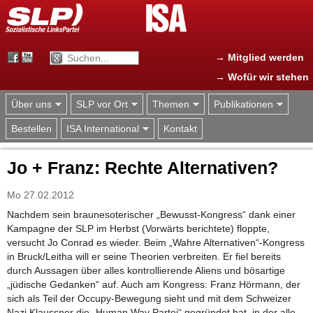
Jump to navigation
→ Mitglied werden
→ Wofür wir stehen
Über uns
SLP vor Ort
Themen
Publikationen
Bestellen
ISA International
Kontakt
Jo + Franz: Rechte Alternativen?
Mo 27.02.2012
Nachdem sein braunesoterischer „Bewusst-Kongress“ dank einer
Kampagne der SLP im Herbst (Vorwärts berichtete) floppte,
versucht Jo Conrad es wieder. Beim „Wahre Alternativen“-Kongress
in Bruck/Leitha will er seine Theorien verbreiten. Er fiel bereits
durch Aussagen über alles kontrollierende Aliens und bösartige
„jüdische Gedanken“ auf. Auch am Kongress: Franz Hörmann, der
sich als Teil der Occupy-Bewegung sieht und mit dem Schweizer
Nazi Klaussner die „Human Way Partei“ gegründet hat, in der alle