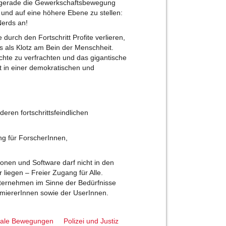
t gerade die Gewerkschaftsbewegung
n und auf eine höhere Ebene zu stellen:
Nerds an!
durch den Fortschritt Profite verlieren,
ts als Klotz am Bein der Menschheit.
chte zu verfrachten und das gigantische
t in einer demokratischen und
eren fortschrittsfeindlichen
ng für ForscherInnen,
onen und Software darf nicht in den
iegen – Freier Zugang für Alle.
ernehmen im Sinne der Bedürfnisse
miererInnen sowie der UserInnen.
iale Bewegungen
Polizei und Justiz