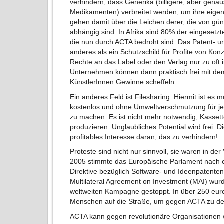
verhindern, dass Generika (billigere, aber gena
Medikamenten) verbreitet werden, um ihre eigen
gehen damit über die Leichen derer, die von gün
abhängig sind. In Afrika sind 80% der eingeset
die nun durch ACTA bedroht sind. Das Patent- un
anderes als ein Schutzschild für Profite von Ko
Rechte an das Label oder den Verlag nur zu oft
Unternehmen können dann praktisch frei mit dem
KünstlerInnen Gewinne scheffeln.
Ein anderes Feld ist Filesharing. Hiermit ist e
kostenlos und ohne Umweltverschmutzung für je
zu machen. Es ist nicht mehr notwendig, Kasset
produzieren. Unglaubliches Potential wird frei. D
profitables Interesse daran, das zu verhindern!
Proteste sind nicht nur sinnvoll, sie waren in de
2005 stimmte das Europäische Parlament nach ei
Direktive bezüglich Software- und Ideenpatenten
Multilateral Agreement on Investment (MAI) wur
weltweiten Kampagne gestoppt. In über 250 eur
Menschen auf die Straße, um gegen ACTA zu de
ACTA kann gegen revolutionäre Organisationen 