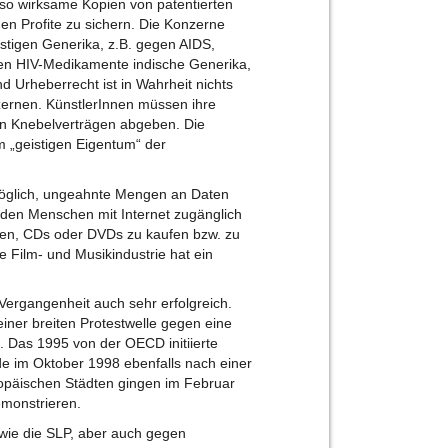
uso wirksame Kopien von patentierten
en Profite zu sichern. Die Konzerne
stigen Generika, z.B. gegen AIDS,
zten HIV-Medikamente indische Generika,
d Urheberrecht ist in Wahrheit nichts
nzernen. KünstlerInnen müssen ihre
 in Knebelverträgen abgeben. Die
 „geistigen Eigentum“ der
s möglich, ungeahnte Mengen an Daten
den Menschen mit Internet zugänglich
ten, CDs oder DVDs zu kaufen bzw. zu
ie Film- und Musikindustrie hat ein
r Vergangenheit auch sehr erfolgreich.
ner breiten Protestwelle gegen eine
. Das 1995 von der OECD initiierte
de im Oktober 1998 ebenfalls nach einer
opäischen Städten gingen im Februar
monstrieren.
wie die SLP, aber auch gegen