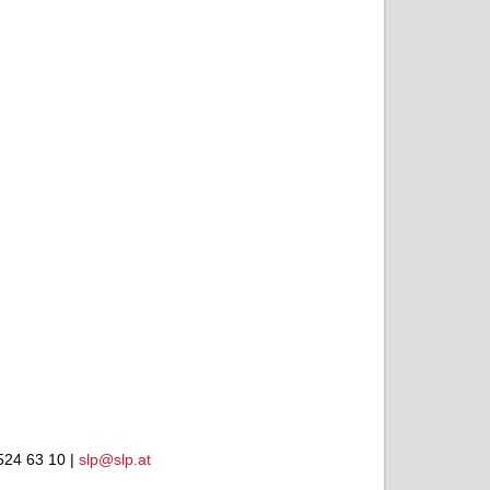
524 63 10 |
slp@slp.at