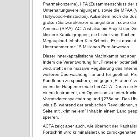
Pharmakonzerne), IIPA (Zusammenschluss der 
Unterhaltungsvereinigungen), sowie die MPAA (
Hollywood-Filmstudios). Außerdem noch die Busin
großen Softwarekonzerne angehören, sowie die R
America (RIAA). ACTA ist also ein Projekt des Gro
kleinere Kapitalgruppen, die bisher vom Kuchen
Megaupload-Inhaber Kim Schmitz. Er ist absolut k
Unternehmer mit 15 Millionen Euro Anwesen.
Dieser innerkapitalistische Machtkampf hat aber
Indem die Verantwortung für „Piraterie“ potentiel
wird, steht eine massive Regulierung des Interne
weiteren Überwachung Tür und Tor geöffnet. Prov
KundInnen zu speichern, um gegen „Piraterie“ vo
eines der Hauptmerkmale bei ACTA. Durch die M
einem Instrument, um Opposition zu unterdrücke
Vorratsdatenspeicherung und §278a an. Das Üb
wie z.B. während der arabischen Revolutionen, 
Seite mit „kriminellem“ Inhalt in einem Land ges
sperren.
ACTA zeigt aber auch, wie überholt der Kapitalis
Fortschritt wird kriminalisiert und zurückgehalt