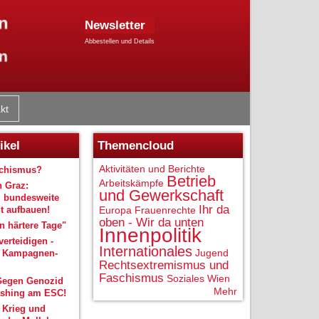
Newsletter
Abbestellen und Details
kt
ikel
Themencloud
Aktivitäten und Berichte
schismus?
Betrieb
Arbeitskämpfe
n Graz:
und Gewerkschaft
 bundesweite
Ihr da
 aufbauen!
Europa
Frauenrechte
oben - Wir da unten
 härtere Tage"
Innenpolitik
verteidigen -
Internationales
Jugend
r Kampagnen-
Rechtsextremismus und
Faschismus
Soziales
Wien
Gegen Genozid
Mehr
shing am ESC!
 Krieg und