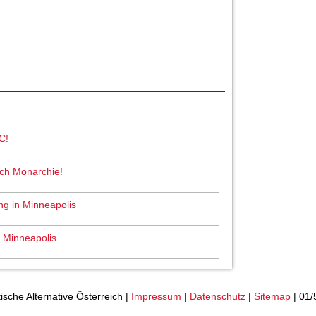
C!
och Monarchie!
ng in Minneapolis
n Minneapolis
tische Alternative Österreich |
Impressum
|
Datenschutz
|
Sitemap
| 01/