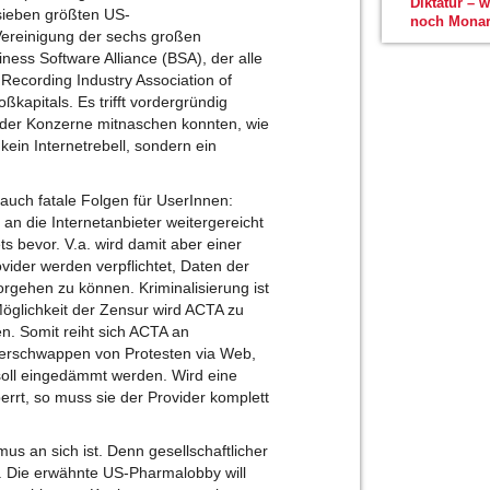
Diktatur – 
sieben größten US-
noch Monar
Vereinigung der sechs großen
ess Software Alliance (BSA), der alle
ecording Industry Association of
ßkapitals. Es trifft vordergründig
 der Konzerne mitnaschen konnten, wie
ein Internetrebell, sondern ein
 auch fatale Folgen für UserInnen:
l an die Internetanbieter weitergereicht
ts bevor. V.a. wird damit aber einer
ider werden verpflichtet, Daten der
rgehen zu können. Kriminalisierung ist
öglichkeit der Zensur wird ACTA zu
n. Somit reiht sich ACTA an
erschwappen von Protesten via Web,
soll eingedämmt werden. Wird eine
perrt, so muss sie der Provider komplett
mus an sich ist. Denn gesellschaftlicher
en. Die erwähnte US-Pharmalobby will