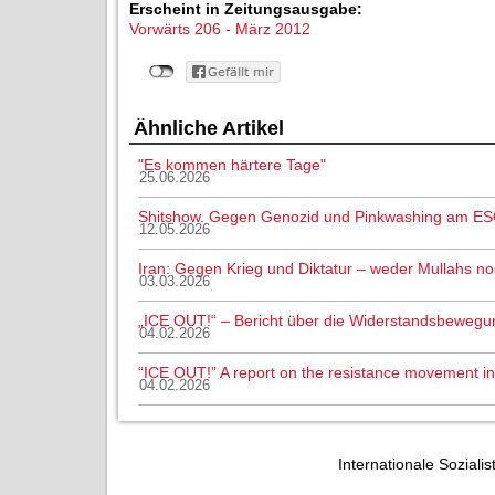
Erscheint in Zeitungsausgabe:
Vorwärts 206 - März 2012
Ähnliche Artikel
"Es kommen härtere Tage"
25.06.2026
Shitshow. Gegen Genozid und Pinkwashing am ES
12.05.2026
Iran: Gegen Krieg und Diktatur – weder Mullahs n
03.03.2026
„ICE OUT!“ – Bericht über die Widerstandsbewegu
04.02.2026
“ICE OUT!” A report on the resistance movement i
04.02.2026
Internationale Sozialis