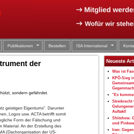
Jump to navigation
Publikationen
Bestellen
ISA International
Konta
Neueste Art
strument der
Was ist Fa
KPÖ-Sieg i
Gemeinsam
Gegenmacht
hützt, sondern gefährdet.
"Es kommen
Streikrecht 
Gelungene
tz geistigen Eigentums". Darunter
Auftakt!
men, Logos usw. ACTA betrifft somit
Shitshow. 
 jegliche Form der Fälschung und
und Pinkwa
m Material. An der Erstellung des
Iran: Gegen
MA (Dachorganisation der US-