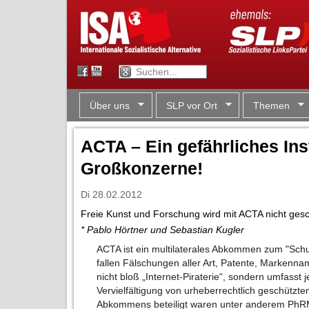
Über uns
SLP vor Ort
Themen
ACTA – Ein gefährliches In
Großkonzerne!
Di 28.02.2012
Freie Kunst und Forschung wird mit ACTA nicht gesc
* Pablo Hörtner und Sebastian Kugler
ACTA ist ein multilaterales Abkommen zum "Schu
fallen Fälschungen aller Art, Patente, Markenna
nicht bloß „Internet-Piraterie“, sondern umfasst
Vervielfältigung von urheberrechtlich geschützte
Abkommens beteiligt waren unter anderem PhR