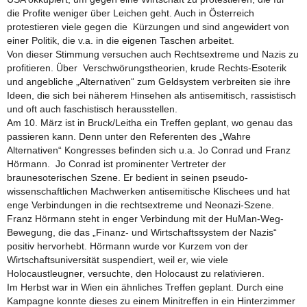
die Profite weniger über Leichen geht. Auch in Österreich
protestieren viele gegen die Kürzungen und sind angewidert von
einer Politik, die v.a. in die eigenen Taschen arbeitet.
Von dieser Stimmung versuchen auch Rechtsextreme und Nazis zu
profitieren. Über Verschwörungstheorien, krude Rechts-Esoterik
und angebliche „Alternativen“ zum Geldsystem verbreiten sie ihre
Ideen, die sich bei näherem Hinsehen als antisemitisch, rassistisch
und oft auch faschistisch herausstellen.
Am 10. März ist in Bruck/Leitha ein Treffen geplant, wo genau das
passieren kann. Denn unter den Referenten des „Wahre
Alternativen“ Kongresses befinden sich u.a. Jo Conrad und Franz
Hörmann. Jo Conrad ist prominenter Vertreter der
braunesoterischen Szene. Er bedient in seinen pseudo-
wissenschaftlichen Machwerken antisemitische Klischees und hat
enge Verbindungen in die rechtsextreme und Neonazi-Szene.
Franz Hörmann steht in enger Verbindung mit der HuMan-Weg-
Bewegung, die das „Finanz- und Wirtschaftssystem der Nazis“
positiv hervorhebt. Hörmann wurde vor Kurzem von der
Wirtschaftsuniversität suspendiert, weil er, wie viele
Holocaustleugner, versuchte, den Holocaust zu relativieren.
Im Herbst war in Wien ein ähnliches Treffen geplant. Durch eine
Kampagne konnte dieses zu einem Minitreffen in ein Hinterzimmer