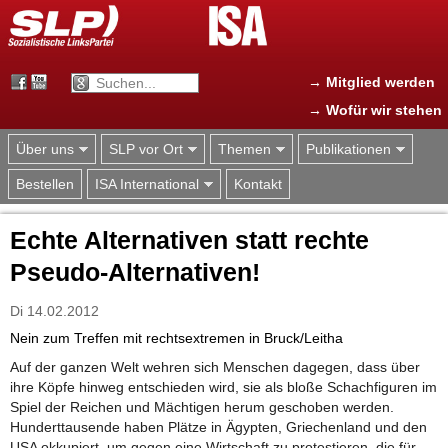
Jump to navigation
→ Mitglied werden
→ Wofür wir stehen
Über uns
SLP vor Ort
Themen
Publikationen
Bestellen
ISA International
Kontakt
Echte Alternativen statt rechte
Pseudo-Alternativen!
Di 14.02.2012
Nein zum Treffen mit rechtsextremen in Bruck/Leitha
Auf der ganzen Welt wehren sich Menschen dagegen, dass über
ihre Köpfe hinweg entschieden wird, sie als bloße Schachfiguren im
Spiel der Reichen und Mächtigen herum geschoben werden.
Hunderttausende haben Plätze in Ägypten, Griechenland und den
USA okkupiert, um gegen eine Wirtschaft zu protestieren, die für