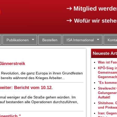
Jump to navigation
Publikationen
Bestellen
ISA International
Konta
Neueste Art
Was ist Fa
Jännerstreik
KPÖ-Sieg i
Gemeinsam
 Revolution, die ganz Europa in ihren Grundfesten
Gegenmacht
bereits während des Krieges Arbeiter...
"Es kommen
eiter: Bericht vom 10.12.
Streikrecht 
Gelungene
esmal weniger auf die Straße gehen würden. Im
Auftakt!
auf bestanden alle Operationen durchzuführen,
Shitshow. 
und Pinkwa
Iran: Gegen
igentlich."