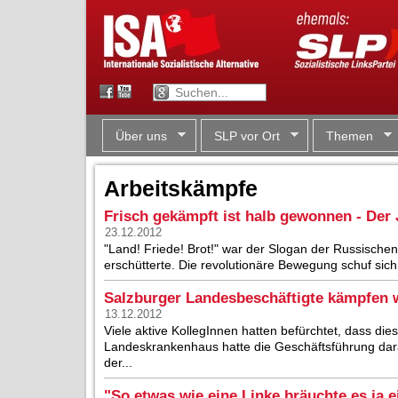
Über uns
SLP vor Ort
Themen
Arbeitskämpfe
Frisch gekämpft ist halb gewonnen - Der 
23.12.2012
"Land! Friede! Brot!" war der Slogan der Russischen
erschütterte. Die revolutionäre Bewegung schuf sich 
Salzburger Landesbeschäftigte kämpfen w
13.12.2012
Viele aktive KollegInnen hatten befürchtet, dass di
Landeskrankenhaus hatte die Geschäftsführung dar
der...
"So etwas wie eine Linke bräuchte es ja e