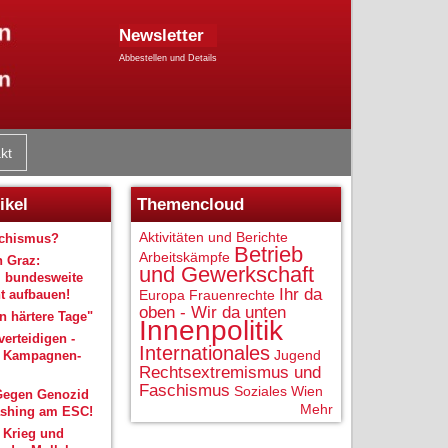
Newsletter
Abbestellen und Details
kt
ikel
Themencloud
Aktivitäten und Berichte
schismus?
Betrieb
Arbeitskämpfe
n Graz:
und Gewerkschaft
 bundesweite
Ihr da
 aufbauen!
Europa
Frauenrechte
oben - Wir da unten
 härtere Tage"
Innenpolitik
verteidigen -
Internationales
Jugend
r Kampagnen-
Rechtsextremismus und
Faschismus
Soziales
Wien
Gegen Genozid
Mehr
shing am ESC!
 Krieg und