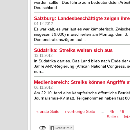
werden sollte . Das führte zum bedeutendsten Arbei
Deutschland....
Salzburg: Landesbeschäftigte zeigen ihre
04.12.2012
Es war kalt, es war laut es war kämpferisch. Zwisc
insgesamt 9.000) marschierten am Montag, dem 3. 
Demonstrationszügen auf...
Südafrika: Streiks weiten sich aus
13.11.2012
In Südafrika gärt es. Das Land blieb nach Ende der 
Jahre ANC-Regierung (African National Congress, 
nun...
Medienbereich: Streiks können Angriffe 
06.11.2012
Am 22.10. fand eine kämpferische öffentliche Betr
Journalismus-KV statt. Teilgenommen haben fast 800 
Seiten
« erste Seite
‹ vorherige Seite
…
45
46
Seite ›
let