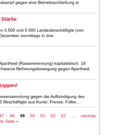
tskampf gegen eine Betriebsschließung in
 Stärke
hen 3.500 und 5.000 Landesbeschäftigte (von
Dezember vormittags in drei
Apartheid (Rassentrennung) kapitalistisch. 18
schwarze Befreiungsbewegung gegen Apartheid,
stoppen!
iebsversammlung gegen die Aufkündigung des
Beschäftigte aus Kurier, Presse, Falter,...
47
48
49
50
51
52
53
…
nächste
zte Seite »