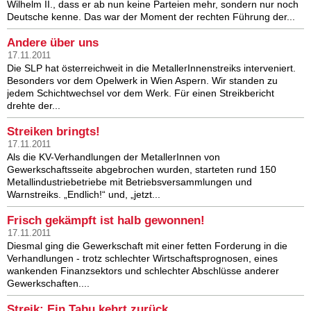
Wilhelm II., dass er ab nun keine Parteien mehr, sondern nur noch
Deutsche kenne. Das war der Moment der rechten Führung der...
Andere über uns
17.11.2011
Die SLP hat österreichweit in die MetallerInnenstreiks interveniert.
Besonders vor dem Opelwerk in Wien Aspern. Wir standen zu
jedem Schichtwechsel vor dem Werk. Für einen Streikbericht
drehte der...
Streiken bringts!
17.11.2011
Als die KV-Verhandlungen der MetallerInnen von
Gewerkschaftsseite abgebrochen wurden, starteten rund 150
Metallindustriebetriebe mit Betriebsversammlungen und
Warnstreiks. „Endlich!“ und, „jetzt...
Frisch gekämpft ist halb gewonnen!
17.11.2011
Diesmal ging die Gewerkschaft mit einer fetten Forderung in die
Verhandlungen - trotz schlechter Wirtschaftsprognosen, eines
wankenden Finanzsektors und schlechter Abschlüsse anderer
Gewerkschaften....
Streik: Ein Tabu kehrt zurück