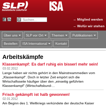
Jump to navigation
→ Mitglied werden
→ Wofür wir stehen
Über uns
SLP vor Ort
Themen
Publikationen
Bestellen
ISA International
Kontakt
Arbeitskämpfe
Klassenkampf: Es darf ruhig ein bisserl mehr sein!
03.02.2012
Lange haben wir nichts gehört in den Mainstreammedien vom
„Klassenkampf“. Doch in letzter Zeit empört sich die
Wirtschaftsseite häufiger über den „einseitig geführten
Klassenkampf“ (Wirtschaftsbund-...
Frisch gekämpft ist halb gewonnen!
02.01.2012
Am Beginn des 1. Weltkriegs verkündete der deutsche Kaiser