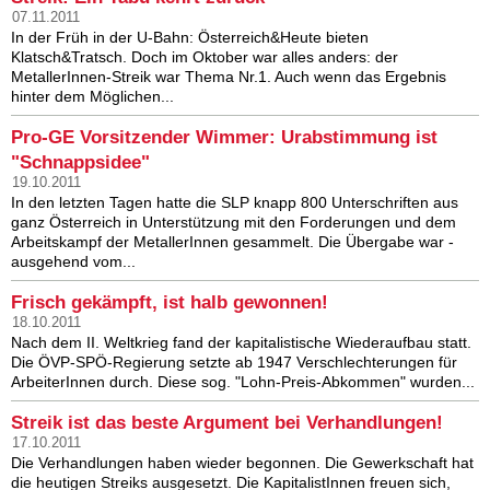
07.11.2011
In der Früh in der U-Bahn: Österreich&Heute bieten
Klatsch&Tratsch. Doch im Oktober war alles anders: der
MetallerInnen-Streik war Thema Nr.1. Auch wenn das Ergebnis
hinter dem Möglichen...
Pro-GE Vorsitzender Wimmer: Urabstimmung ist
"Schnappsidee"
19.10.2011
In den letzten Tagen hatte die SLP knapp 800 Unterschriften aus
ganz Österreich in Unterstützung mit den Forderungen und dem
Arbeitskampf der MetallerInnen gesammelt. Die Übergabe war -
ausgehend vom...
Frisch gekämpft, ist halb gewonnen!
18.10.2011
Nach dem II. Weltkrieg fand der kapitalistische Wiederaufbau statt.
Die ÖVP-SPÖ-Regierung setzte ab 1947 Verschlechterungen für
ArbeiterInnen durch. Diese sog. "Lohn-Preis-Abkommen" wurden...
Streik ist das beste Argument bei Verhandlungen!
17.10.2011
Die Verhandlungen haben wieder begonnen. Die Gewerkschaft hat
die heutigen Streiks ausgesetzt. Die KapitalistInnen freuen sich,