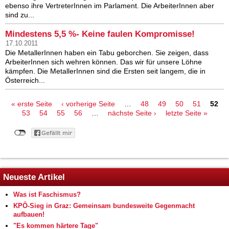
ebenso ihre VertreterInnen im Parlament. Die ArbeiterInnen aber
sind zu...
Mindestens 5,5 %- Keine faulen Kompromisse!
17.10.2011
Die MetallerInnen haben ein Tabu geborchen. Sie zeigen, dass
ArbeiterInnen sich wehren können. Das wir für unsere Löhne
kämpfen. Die MetallerInnen sind die Ersten seit langem, die in
Österreich...
Seiten
« erste Seite
‹ vorherige Seite
…
48
49
50
51
52
53
54
55
56
…
nächste Seite ›
letzte Seite »
Neueste Artikel
Was ist Faschismus?
KPÖ-Sieg in Graz: Gemeinsam bundesweite Gegenmacht
aufbauen!
"Es kommen härtere Tage"