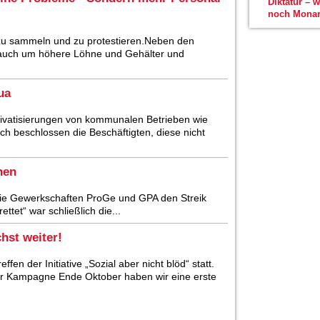
Diktatur – 
noch Monar
tz zu sammeln und zu protestieren.Neben den
 auch um höhere Löhne und Gehälter und
ua
ivatisierungen von kommunalen Betrieben wie
ch beschlossen die Beschäftigten, diese nicht
hen
n die Gewerkschaften ProGe und GPA den Streik
et“ war schließlich die...
chst weiter!
fen der Initiative „Sozial aber nicht blöd“ statt.
er Kampagne Ende Oktober haben wir eine erste