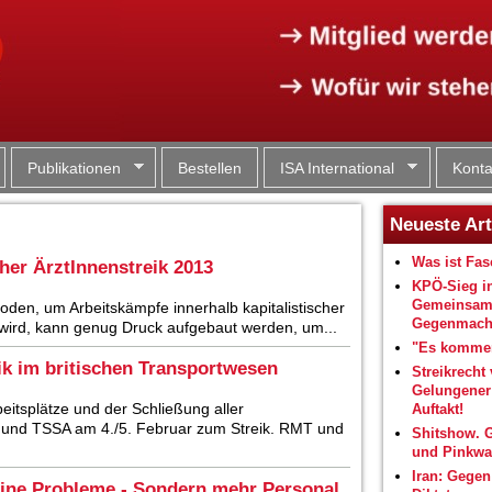
Jump to navigation
Publikationen
Bestellen
ISA International
Konta
Neueste Art
Was ist Fa
cher ÄrztInnenstreik 2013
KPÖ-Sieg i
Gemeinsam
hoden, um Arbeitskämpfe innerhalb kapitalistischer
Gegenmacht
 wird, kann genug Druck aufgebaut werden, um...
"Es kommen
ik im britischen Transportwesen
Streikrecht 
Gelungene
itsplätze und der Schließung aller
Auftakt!
T und TSSA am 4./5. Februar zum Streik. RMT und
Shitshow. 
und Pinkwa
Iran: Gegen
eine Probleme - Sondern mehr Personal