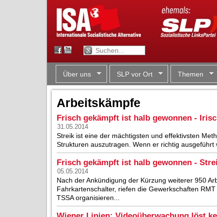
Über uns
SLP vor Ort
Themen
Arbeitskämpfe
Frisch gekämpft ist halb gewonnen - Iris
31.05.2014
Streik ist eine der mächtigsten und effektivsten Met
Strukturen auszutragen. Wenn er richtig ausgeführt
Frisch gekämpft ist halb gewonnen - Stre
05.05.2014
Nach der Ankündigung der Kürzung weiterer 950 Arbe
Fahrkartenschalter, riefen die Gewerkschaften RM
TSSA organisieren...
Wiener Linien: Videoüberwachung löst k