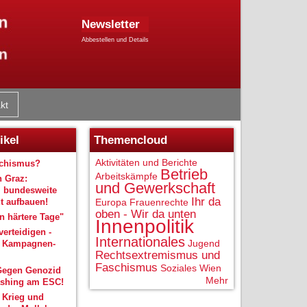
Newsletter
Abbestellen und Details
kt
ikel
Themencloud
Aktivitäten und Berichte
schismus?
Betrieb
Arbeitskämpfe
n Graz:
und Gewerkschaft
 bundesweite
Ihr da
 aufbauen!
Europa
Frauenrechte
oben - Wir da unten
 härtere Tage"
Innenpolitik
verteidigen -
Internationales
Jugend
r Kampagnen-
Rechtsextremismus und
Faschismus
Soziales
Wien
Gegen Genozid
Mehr
shing am ESC!
 Krieg und