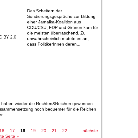
Das Scheitern der
Sondierungsgespräche zur Bildung
einer Jamaika-Koalition aus
CDU/CSU, FDP und Grünen kam für
die meisten überraschend. Zu
 BY 2.0
unwahrscheinlich mutete es an,
dass PolitikerInnen deren...
s haben wieder die Rechten&Reichen gewonnen.
r Zusammensetzung noch bequemer für die Reichen
r...
16
17
18
19
20
21
22
…
nächste
zte Seite »