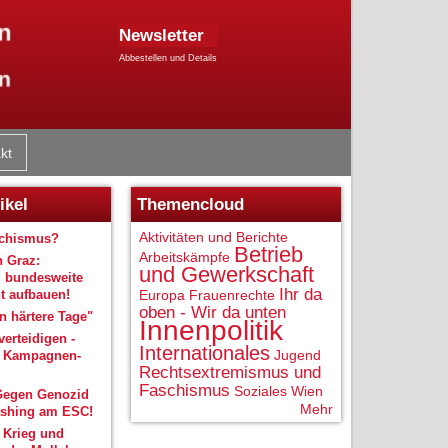
Newsletter
Abbestellen und Details
kt
ikel
Themencloud
Aktivitäten und Berichte
schismus?
Betrieb
Arbeitskämpfe
n Graz:
und Gewerkschaft
 bundesweite
Ihr da
 aufbauen!
Europa
Frauenrechte
oben - Wir da unten
 härtere Tage"
Innenpolitik
verteidigen -
Internationales
Jugend
r Kampagnen-
Rechtsextremismus und
Faschismus
Soziales
Wien
Gegen Genozid
Mehr
shing am ESC!
 Krieg und