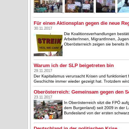
,
,
,
Für einen Aktionsplan gegen die neue Re
30.11.2017
Die Koalitionsverhandlungen bestät
ArbeiterInnen, MigrantInnen, Jugen
Oberösterreich zeigen sie bereits ihr
Warum ich der SLP beigetreten bin
29.11.2017
Der Kapitalismus verursacht Krisen und funktioniert 
Geschichte immer wieder gezeigt hat. Trotzdem wird 
Oberösterreich: Gemeinsam gegen den Soz
23.11.2017
In Oberösterreich sitzt die FPÖ au
dem Burgenland) seit 2009 in der L
Bundesland von der ersten schwarz-
Deutschland in der politischen Krise