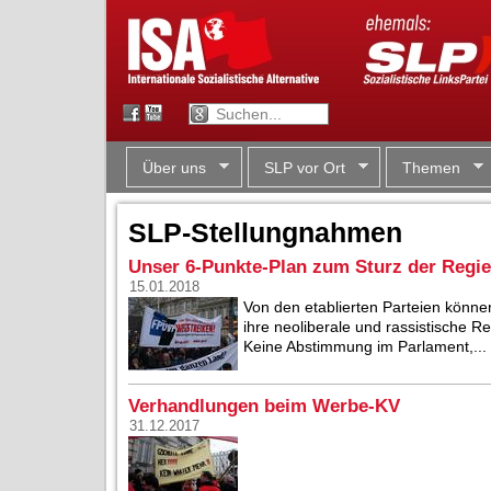
Über uns
SLP vor Ort
Themen
SLP-Stellungnahmen
Unser 6-Punkte-Plan zum Sturz der Regi
15.01.2018
Von den etablierten Parteien können
ihre neoliberale und rassistische R
Keine Abstimmung im Parlament,...
Verhandlungen beim Werbe-KV
31.12.2017