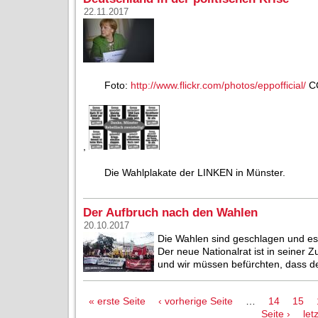
22.11.2017
Foto:
http://www.flickr.com/photos/eppofficial/
CC
,
Die Wahlplakate der LINKEN in Münster.
Der Aufbruch nach den Wahlen
20.10.2017
Die Wahlen sind geschlagen und e
Der neue Nationalrat ist in seine
und wir müssen befürchten, dass de
Seiten
« erste Seite
‹ vorherige Seite
…
14
15
Seite ›
let