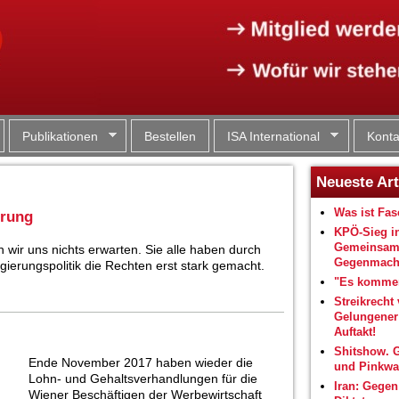
Jump to navigation
Publikationen
Bestellen
ISA International
Konta
Neueste Art
Was ist Fa
erung
KPÖ-Sieg i
Gemeinsam
 wir uns nichts erwarten. Sie alle haben durch
Gegenmacht
egierungspolitik die Rechten erst stark gemacht.
"Es kommen
Streikrecht 
Gelungene
Auftakt!
Shitshow. 
Ende November 2017 haben wieder die
und Pinkwa
Lohn- und Gehaltsverhandlungen für die
Iran: Gegen
Wiener Beschäftigen der Werbewirtschaft