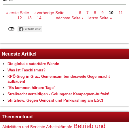
Seiten
« erste Seite
‹ vorherige Seite
…
6
7
8
9
10
11
12
13
14
…
nächste Seite ›
letzte Seite »
Neueste Artikel
Die globale autoritäre Wende
Was ist Faschismus?
KPÖ-Sieg in Graz: Gemeinsam bundesweite Gegenmacht
aufbauen!
"Es kommen härtere Tage"
Streikrecht verteidigen - Gelungener Kampagnen-Auftakt!
Shitshow. Gegen Genozid und Pinkwashing am ESC!
Themencloud
Betrieb und
Aktivitäten und Berichte
Arbeitskämpfe