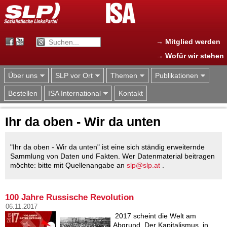
Jump to navigation
→ Mitglied werden
→ Wofür wir stehen
Über uns
SLP vor Ort
Themen
Publikationen
Bestellen
ISA International
Kontakt
Ihr da oben - Wir da unten
"Ihr da oben - Wir da unten" ist eine sich ständig erweiternde
Sammlung von Daten und Fakten. Wer Datenmaterial beitragen
möchte: bitte mit Quellenangabe an
slp@slp.at
.
100 Jahre Russische Revolution
06.11.2017
2017 scheint die Welt am
Abgrund. Der Kapitalismus, in