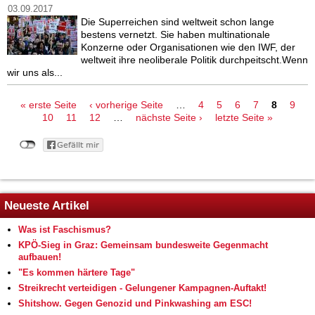
03.09.2017
Die Superreichen sind weltweit schon lange
bestens vernetzt. Sie haben multinationale
Konzerne oder Organisationen wie den IWF, der
weltweit ihre neoliberale Politik durchpeitscht.Wenn
wir uns als...
Seiten
« erste Seite
‹ vorherige Seite
…
4
5
6
7
8
9
10
11
12
…
nächste Seite ›
letzte Seite »
Neueste Artikel
Was ist Faschismus?
KPÖ-Sieg in Graz: Gemeinsam bundesweite Gegenmacht
aufbauen!
"Es kommen härtere Tage"
Streikrecht verteidigen - Gelungener Kampagnen-Auftakt!
Shitshow. Gegen Genozid und Pinkwashing am ESC!