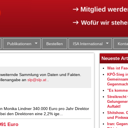
Jump to navigation
Publikationen
Bestellen
ISA International
Konta
Neueste Art
Was ist Fa
KPÖ-Sieg i
g erweiternde Sammlung von Daten und Fakten.
Gemeinsam
uellenangabe an
slp@slp.at
.
Gegenmacht
"Es kommen
Streikrecht 
Gelungene
Auftakt!
in Monika Lindner 340.000 Euro pro Jahr Direktor
Shitshow. 
bei den Direktoren eine 2,2% ige...
und Pinkwa
991 Euro
Iran: Gegen