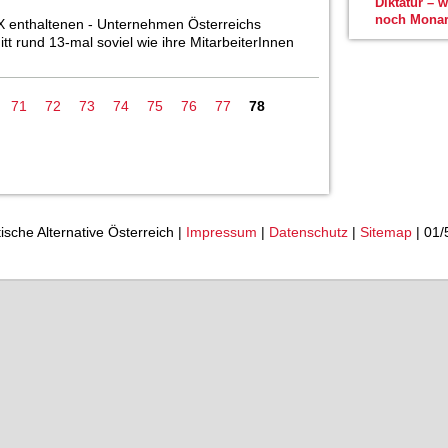
Diktatur – 
noch Monar
TX enthaltenen - Unternehmen Österreichs
t rund 13-mal soviel wie ihre MitarbeiterInnen
71
72
73
74
75
76
77
78
tische Alternative Österreich |
Impressum
|
Datenschutz
|
Sitemap
| 01/