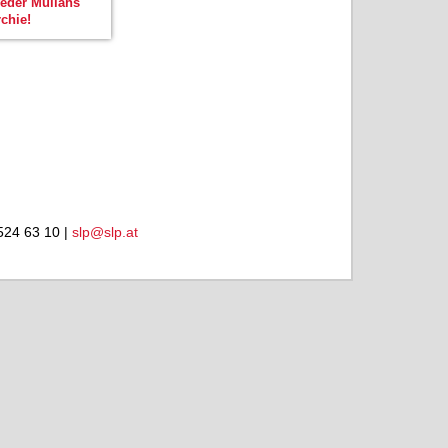
weder Mullahs
chie!
524 63 10 |
slp@slp.at