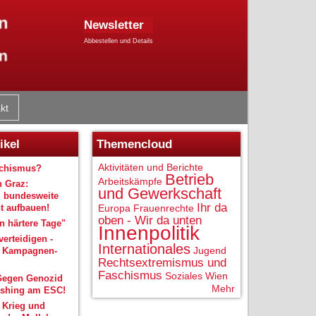
Newsletter
Abbestellen und Details
kt
ikel
Themencloud
Aktivitäten und Berichte
schismus?
Betrieb
Arbeitskämpfe
n Graz:
und Gewerkschaft
 bundesweite
Ihr da
 aufbauen!
Europa
Frauenrechte
oben - Wir da unten
 härtere Tage"
Innenpolitik
verteidigen -
Internationales
Jugend
r Kampagnen-
Rechtsextremismus und
Faschismus
Soziales
Wien
Gegen Genozid
Mehr
shing am ESC!
 Krieg und