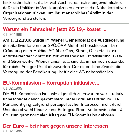
Blick sicherlich nicht allzuviel. Auch ist es nichts ungewöhnliches,
daß sich Politiker in Wahlkampfzeiten gerne in die Nähe karitativer
Organisationen rücken, um ihr „menschliches“ Antlitz in den
Vordergrund zu stellen.
Warum ein Fahrschein jetzt öS 19,- kostet ...
01.02.1999
Am 17.12.1998 wurde im Wiener Gemeinderat die Ausgliederung
der Stadtwerke von der SPÖ/ÖVP-Mehrheit beschlossen. Die
Gründung einer Holding AG über Gas, Strom, Öffis etc. ist ein
entscheidender Schritt hin zur vollständigen Privatisierung. Gas-
und Stromwerke, Wiener Linien u.a. sind dann nur noch dazu da,
für reiche Anleger Profit abzuwerfen. Der eigentliche Zweck, die
Versorgung der Bevölkerung, ist für eine AG nebensächlich.
EU-Kommission – Korruption inklusive…
01.02.1999
Die EU–Kommission ist – wie eigentlich zu erwarten war – relativ
unbeschadet davon gekommen: Der Mißtrauensantrag im EU-
Parlament ging aufgrund parteipolitischer Interessen nicht durch.
Und das obwohl Finanz- und Betrugsaffären, Vetternwirtschaft &
Co. zum ganz normalen Alltag der EU-Kommission gehören.
Der Euro – beinhart gegen unsere Interessen
01.02.1999