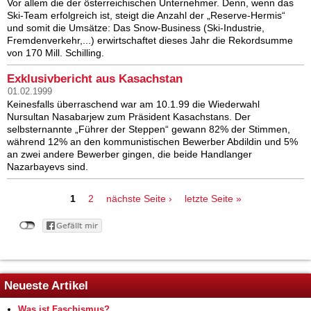
Vor allem die der österreichischen Unternehmer. Denn, wenn das
Ski-Team erfolgreich ist, steigt die Anzahl der „Reserve-Hermis“
und somit die Umsätze: Das Snow-Business (Ski-Industrie,
Fremdenverkehr,...) erwirtschaftet dieses Jahr die Rekordsumme
von 170 Mill. Schilling.
Exklusivbericht aus Kasachstan
01.02.1999
Keinesfalls überraschend war am 10.1.99 die Wiederwahl
Nursultan Nasabarjew zum Präsident Kasachstans. Der
selbsternannte „Führer der Steppen“ gewann 82% der Stimmen,
während 12% an den kommunistischen Bewerber Abdildin und 5%
an zwei andere Bewerber gingen, die beide Handlanger
Nazarbayevs sind.
Seiten
1
2
nächste Seite ›
letzte Seite »
Neueste Artikel
Was ist Faschismus?