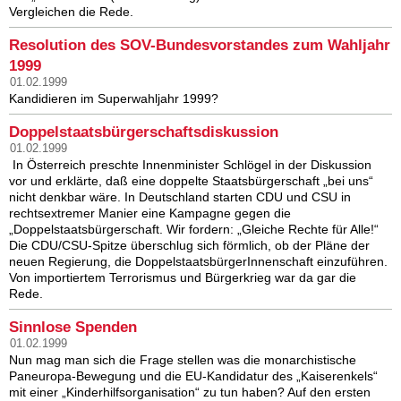
Vergleichen die Rede.
Resolution des SOV-Bundesvorstandes zum Wahljahr
1999
01.02.1999
Kandidieren im Superwahljahr 1999?
Doppelstaatsbürgerschaftsdiskussion
01.02.1999
In Österreich preschte Innenminister Schlögel in der Diskussion
vor und erklärte, daß eine doppelte Staatsbürgerschaft „bei uns“
nicht denkbar wäre. In Deutschland starten CDU und CSU in
rechtsextremer Manier eine Kampagne gegen die
„Doppelstaatsbürgerschaft. Wir fordern: „Gleiche Rechte für Alle!“
Die CDU/CSU-Spitze überschlug sich förmlich, ob der Pläne der
neuen Regierung, die DoppelstaatsbürgerInnenschaft einzuführen.
Von importiertem Terrorismus und Bürgerkrieg war da gar die
Rede.
Sinnlose Spenden
01.02.1999
Nun mag man sich die Frage stellen was die monarchistische
Paneuropa-Bewegung und die EU-Kandidatur des „Kaiserenkels“
mit einer „Kinderhilfsorganisation“ zu tun haben? Auf den ersten