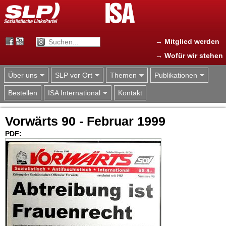
Jump to navigation
→ Mitglied werden
→ Wofür wir stehen
Über uns
SLP vor Ort
Themen
Publikationen
Bestellen
ISA International
Kontakt
Vorwärts 90 - Februar 1999
PDF: