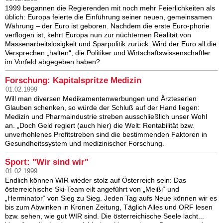
1999 begannen die Regierenden mit noch mehr Feierlichkeiten als
üblich: Europa feierte die Einführung seiner neuen, gemeinsamen
Währung – der Euro ist geboren. Nachdem die erste Euro-phorie
verflogen ist, kehrt Europa nun zur nüchternen Realität von
Massenarbeitslosigkeit und Sparpolitik zurück. Wird der Euro all die
Versprechen „halten“, die Politiker und Wirtschaftswissenschaftler
im Vorfeld abgegeben haben?
Forschung: Kapitalspritze Medizin
01.02.1999
Will man diversen Medikamentenwerbungen und Ärzteserien
Glauben schenken, so würde der Schluß auf der Hand liegen:
Medizin und Pharmaindustrie streben ausschließlich unser Wohl
an. „Doch Geld regiert (auch hier) die Welt: Rentabilität bzw.
unverhohlenes Profitstreben sind die bestimmenden Faktoren in
Gesundheitssystem und medizinischer Forschung.
Sport: "Wir sind wir"
01.02.1999
Endlich können WIR wieder stolz auf Österreich sein: Das
österreichische Ski-Team eilt angeführt von „Meißi“ und
„Herminator“ von Sieg zu Sieg. Jeden Tag aufs Neue können wir es
bis zum Abwinken in Kronen Zeitung, Täglich Alles und ORF lesen
bzw. sehen, wie gut WIR sind. Die österreichische Seele lacht...