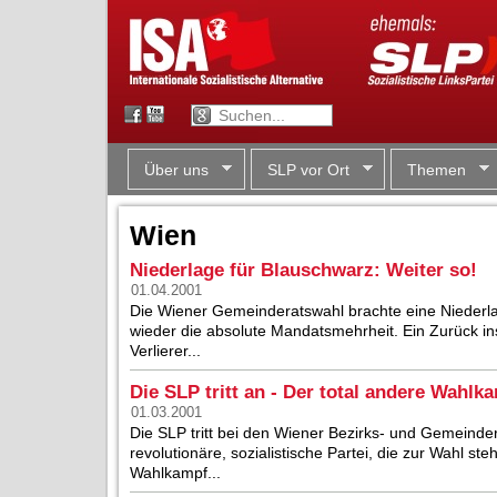
Über uns
SLP vor Ort
Themen
Wien
Niederlage für Blauschwarz: Weiter so!
01.04.2001
Die Wiener Gemeinderatswahl brachte eine Niederla
wieder die absolute Mandatsmehrheit. Ein Zurück in
Verlierer...
Die SLP tritt an - Der total andere Wahlk
01.03.2001
Die SLP tritt bei den Wiener Bezirks- und Gemeinder
revolutionäre, sozialistische Partei, die zur Wahl s
Wahlkampf...