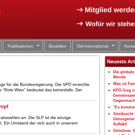
Jump to navigation
Publikationen
Bestellen
ISA International
Konta
Neueste Art
Die globale 
Wende
Was ist Fa
ge für die Bundesregierung. Die SPÖ erreichte
s “Rote Wien” bedeutet das keinesfalls. Der
KPÖ-Sieg i
Gemeinsam
Gegenmacht
ampf
"Es kommen
Streikrecht 
atswahlen an. Die SLP ist die einzige
Gelungene
teht. Ein Umstand der sich auch in unserem
Auftakt!
Shitshow. 