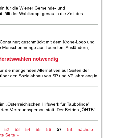
min für die Wiener Gemeinde- und
t fällt der Wahlkampf genau in die Zeit des
er Container; geschmückt mit dem Krone-Logo und
ine Menschenmenge aus Touristen, Ausländern,...
deratswahlen notwendig
ür die mangelnden Alternativen auf Seiten der
über den Sozialabbau von SP und VP jahrelang in
im „Österreichischen Hilfswerk für Taubblinde”
ten-Vertrauensperson statt. Der Betrieb „ÖHTB”
52
53
54
55
56
57
58
nächste
zte Seite »