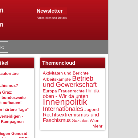
Newsletter
Abbestellen und Details
kt
ikel
Themencloud
Aktivitäten und Berichte
autoritäre
Betrieb
Arbeitskämpfe
und Gewerkschaft
schismus?
Ihr da
Europa
Frauenrechte
n Graz:
oben - Wir da unten
 bundesweite
Innenpolitik
 aufbauen!
Internationales
Jugend
 härtere Tage"
Rechtsextremismus und
verteidigen -
Faschismus
Soziales
Wien
r Kampagnen-
Mehr
Gegen Genozid