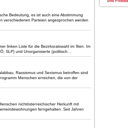
und Pinkwa
sche Bedeutung, es ist auch eine Abstimmung
den verschiedenen Parteien angesprochen werden
ner linken Liste für die Bezirksratswahl im 9ten. Im
Ö, SLP) und Unorganisierte (politisch...
zialabbau, Rassismus und Sexismus betroffen sind
Programm Menschen erreichen, die von der
nschen nichtösterreichischer Herkunft mit
 Gemeindewohnungen ferngehalten. Seit Jahren