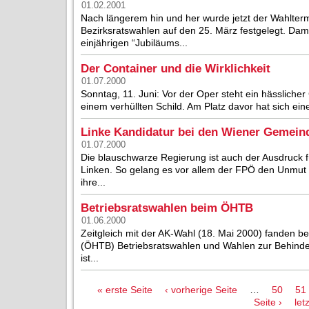
01.02.2001
Nach längerem hin und her wurde jetzt der Wahlter
Bezirksratswahlen auf den 25. März festgelegt. Dami
einjährigen “Jubiläums...
Der Container und die Wirklichkeit
01.07.2000
Sonntag, 11. Juni: Vor der Oper steht ein hässlich
einem verhüllten Schild. Am Platz davor hat sich e
Linke Kandidatur bei den Wiener Gemein
01.07.2000
Die blauschwarze Regierung ist auch der Ausdruck f
Linken. So gelang es vor allem der FPÖ den Unmut 
ihre...
Betriebsratswahlen beim ÖHTB
01.06.2000
Zeitgleich mit der AK-Wahl (18. Mai 2000) fanden be
(ÖHTB) Betriebsratswahlen und Wahlen zur Behinder
ist...
Seiten
« erste Seite
‹ vorherige Seite
…
50
51
Seite ›
let