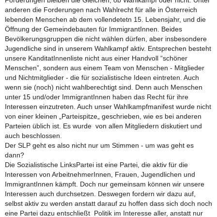
Forderungen bleiben die Gleichen, ob Wahlkampf oder nicht. Unter
anderen die Forderungen nach Wahlrecht für alle in Österreich
lebenden Menschen ab dem vollendetetn 15. Lebensjahr, und die
Öffnung der Gemeindebauten für ImmigrantInnen. Beides
Bevölkerungsgruppen die nicht wählen dürfen, aber insbesondere
Jugendliche sind in unserem Wahlkampf aktiv. Entsprechen besteht
unsere KanditatInnenliste nicht aus einer Handvoll “schöner
Menschen”, sondern aus einem Team von Menschen - Mitglieder
und Nichtmitglieder - die für sozialistische Ideen eintreten. Auch
wenn sie (noch) nicht wahlberechtigt sind. Denn auch Menschen
unter 15 und/oder ImmigrantInnen haben das Recht für ihre
Interessen einzutreten. Auch unser Wahlkampfmanifest wurde nicht
von einer kleinen „Parteispitze„ geschrieben, wie es bei anderen
Parteien üblich ist. Es wurde von allen Mitgliedern diskutiert und
auch beschlossen.
Der SLP geht es also nicht nur um Stimmen - um was geht es
dann?
Die Sozialistische LinksPartei ist eine Partei, die aktiv für die
Interessen von ArbeitnehmerInnen, Frauen, Jugendlichen und
ImmigrantInnen kämpft. Doch nur gemeinsam können wir unsere
Interessen auch durchsetzen. Deswegen fordern wir dazu auf,
selbst aktiv zu werden anstatt darauf zu hoffen dass sich doch noch
eine Partei dazu entschließt Politik im Interesse aller, anstatt nur