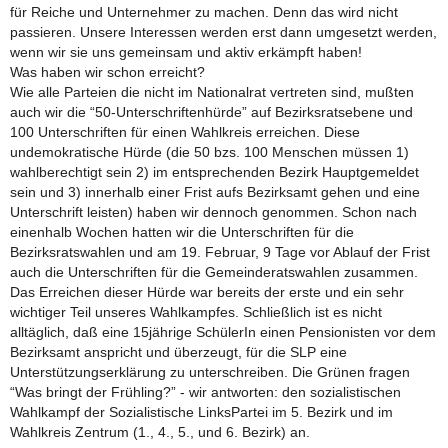
für Reiche und Unternehmer zu machen. Denn das wird nicht
passieren. Unsere Interessen werden erst dann umgesetzt werden,
wenn wir sie uns gemeinsam und aktiv erkämpft haben!
Was haben wir schon erreicht?
Wie alle Parteien die nicht im Nationalrat vertreten sind, mußten
auch wir die “50-Unterschriftenhürde” auf Bezirksratsebene und
100 Unterschriften für einen Wahlkreis erreichen. Diese
undemokratische Hürde (die 50 bzs. 100 Menschen müssen 1)
wahlberechtigt sein 2) im entsprechenden Bezirk Hauptgemeldet
sein und 3) innerhalb einer Frist aufs Bezirksamt gehen und eine
Unterschrift leisten) haben wir dennoch genommen. Schon nach
einenhalb Wochen hatten wir die Unterschriften für die
Bezirksratswahlen und am 19. Februar, 9 Tage vor Ablauf der Frist
auch die Unterschriften für die Gemeinderatswahlen zusammen.
Das Erreichen dieser Hürde war bereits der erste und ein sehr
wichtiger Teil unseres Wahlkampfes. Schließlich ist es nicht
alltäglich, daß eine 15jährige SchülerIn einen Pensionisten vor dem
Bezirksamt anspricht und überzeugt, für die SLP eine
Unterstützungserklärung zu unterschreiben. Die Grünen fragen
“Was bringt der Frühling?” - wir antworten: den sozialistischen
Wahlkampf der Sozialistische LinksPartei im 5. Bezirk und im
Wahlkreis Zentrum (1., 4., 5., und 6. Bezirk) an.