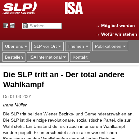
Jump to navigation
→ Mitglied werden
→ Wofür wir stehen
Über uns
SLP vor Ort
Themen
Publikationen
Bestellen
ISA International
Kontakt
Die SLP tritt an - Der total andere
Wahlkampf
Do 01.03.2001
Irene Müller
Die SLP tritt bei den Wiener Bezirks- und Gemeinderatswahlen an.
Die SLP ist die einzige revolutionäre, sozialistische Partei, die zur
Wahl steht. Ein Umstand der sich auch in unserem Wahlkampf
wiederspiegelt. Er unterscheidet sich in allen wesentlichen
Bereichen von den Wahlkämpfen der etablierten Parteien.