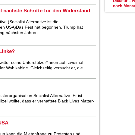
Diktatur – 
noch Monar
d nächste Schritte für den Widerstand
ve (Socialist Alternative ist die
 den USA)Das Fest hat begonnen. Trump hat
ang nächsten Jahres...
 Linke?
itter seine Unterstützer*innen auf, zweimal
er Wahlkabine. Gleichzeitig versucht er, die
erorganisation Socialist Alternative. Er ist
lizei wollte, dass er verhaftete Black Lives Matter-
 USA
Nun kann die Mietenfrage zu Protesten und