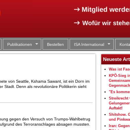
Jump to navigation
Publikationen
Bestellen
ISA International
Konta
Neueste Art
Was ist Fa
KPÖ-Sieg i
Gemeinsam
nete von Seattle, Kshama Sawant, ist ein Dorn im
Gegenmacht
Stadt. Denn als revolutionäre Politikerin sieht
"Es kommen
Streikrecht 
Gelungene
Auftakt!
Shitshow. 
ebung gegen den Versuch von Trumps-Wahlbetrug
und Pinkwa
 aufgrund des Terroranschlages absagen mussten.
Iran: Gegen