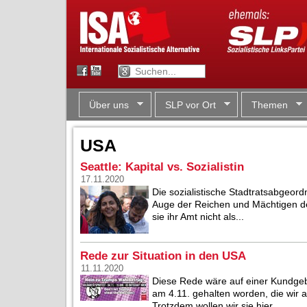
Über uns
SLP vor Ort
Themen
USA
Seattle: Kapital vs. Sozialistin
17.11.2020
Die sozialistische Stadtratsabgeord
Auge der Reichen und Mächtigen der 
sie ihr Amt nicht als...
Rede zur Situation in den USA
11.11.2020
Diese Rede wäre auf einer Kundg
am 4.11. gehalten worden, die wir
Trotzdem wollen wir sie hier...