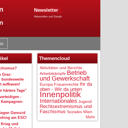
Newsletter
Abbestellen und Details
kt
ikel
Themencloud
Aktivitäten und Berichte
schismus?
Betrieb
Arbeitskämpfe
n Graz:
und Gewerkschaft
 bundesweite
Ihr da
 aufbauen!
Europa
Frauenrechte
oben - Wir da unten
 härtere Tage"
Innenpolitik
verteidigen -
Internationales
Jugend
r Kampagnen-
Rechtsextremismus und
Faschismus
Soziales
Wien
Gegen Genozid
Mehr
shing am ESC!
 Krieg und