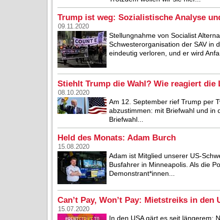
Trump ist weg: Sozialistische Analyse un
09.11.2020
Stellungnahme von Socialist Alternati
Schwesterorganisation der SAV in
eindeutig verloren, und er wird Anf
Stiehlt Trump die Wahl? Wie reagiert die
08.10.2020
Am 12. September rief Trump per Tw
abzustimmen: mit Briefwahl und in d
Briefwahl...
Held des Monats: Adam Burch
15.08.2020
Adam ist Mitglied unserer US-Schwest
Busfahrer in Minneapolis. Als die Po
Demonstrant*innen...
Can’t Pay, Won’t Pay: Mietstreiks in den
15.07.2020
In den USA gärt es seit längerem: 