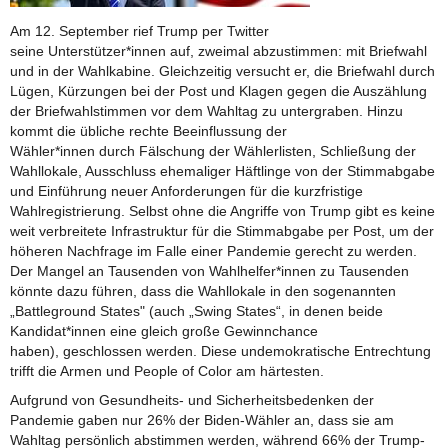
Am 12. September rief Trump per Twitter
seine Unterstützer*innen auf, zweimal abzustimmen: mit Briefwahl
und in der Wahlkabine. Gleichzeitig versucht er, die Briefwahl durch
Lügen, Kürzungen bei der Post und Klagen gegen die Auszählung
der Briefwahlstimmen vor dem Wahltag zu untergraben. Hinzu
kommt die übliche rechte Beeinflussung der
Wähler*innen durch Fälschung der Wählerlisten, Schließung der
Wahllokale, Ausschluss ehemaliger Häftlinge von der Stimmabgabe
und Einführung neuer Anforderungen für die kurzfristige
Wahlregistrierung. Selbst ohne die Angriffe von Trump gibt es keine
weit verbreitete Infrastruktur für die Stimmabgabe per Post, um der
höheren Nachfrage im Falle einer Pandemie gerecht zu werden.
Der Mangel an Tausenden von Wahlhelfer*innen zu Tausenden
könnte dazu führen, dass die Wahllokale in den sogenannten
„Battleground States" (auch „Swing States“, in denen beide
Kandidat*innen eine gleich große Gewinnchance
haben), geschlossen werden. Diese undemokratische Entrechtung
trifft die Armen und People of Color am härtesten.
Aufgrund von Gesundheits- und Sicherheitsbedenken der
Pandemie gaben nur 26% der Biden-Wähler an, dass sie am
Wahltag persönlich abstimmen werden, während 66% der Trump-