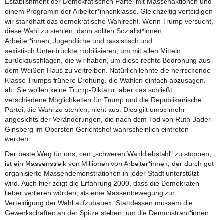
Establishment der Demokratischen Partei mit Massenaktionen und
einem Programm der Arbeiter*innenklasse. Gleichzeitig verteidigen
wir standhaft das demokratische Wahlrecht. Wenn Trump versucht,
diese Wahl zu stehlen, dann sollten Sozialist*innen,
Arbeiter*innen, Jugendliche und rassistisch und
sexistisch Unterdrückte mobilisieren, um mit allen Mitteln
zurückzuschlagen, die wir haben, um diese rechte Bedrohung aus
dem Weißen Haus zu vertreiben. Natürlich lehnte die herrschende
Klasse Trumps frühere Drohung, die Wahlen einfach abzusagen,
ab. Sie wollen keine Trump-Diktatur, aber das schließt
verschiedene Möglichkeiten für Trump und die Republikanische
Partei, die Wahl zu stehlen, nicht aus. Dies gilt umso mehr
angesichts der Veränderungen, die nach dem Tod von Ruth Bader-
Ginsberg im Obersten Gerichtshof wahrscheinlich eintreten
werden.
Der beste Weg für uns, den „schweren Wahldiebstahl" zu stoppen,
ist ein Massenstreik von Millionen von Arbeiter*innen, der durch gut
organisierte Massendemonstrationen in jeder Stadt unterstützt
wird. Auch hier zeigt die Erfahrung 2000, dass die Demokraten
lieber verlieren würden, als eine Massenbewegung zur
Verteidigung der Wahl aufzubauen. Stattdessen müssem die
Gewerkschaften an der Spitze stehen, um die Demonstrant*innen