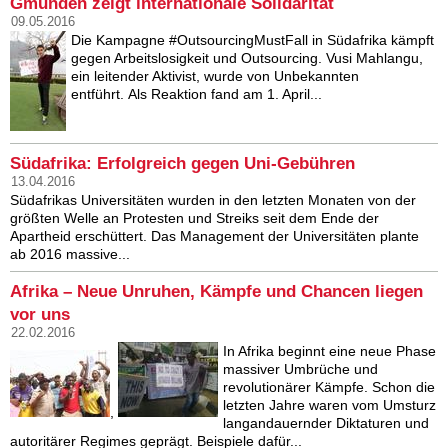
Gmunden zeigt internationale Solidarität
09.05.2016
Die Kampagne #OutsourcingMustFall in Südafrika kämpft
gegen Arbeitslosigkeit und Outsourcing. Vusi Mahlangu,
ein leitender Aktivist, wurde von Unbekannten
entführt. Als Reaktion fand am 1. April...
Südafrika: Erfolgreich gegen Uni-Gebühren
13.04.2016
Südafrikas Universitäten wurden in den letzten Monaten von der
größten Welle an Protesten und Streiks seit dem Ende der
Apartheid erschüttert. Das Management der Universitäten plante
ab 2016 massive...
Afrika – Neue Unruhen, Kämpfe und Chancen liegen
vor uns
22.02.2016
In Afrika beginnt eine neue Phase
massiver Umbrüche und
revolutionärer Kämpfe. Schon die
letzten Jahre waren vom Umsturz
,
langandauernder Diktaturen und
autoritärer Regimes geprägt. Beispiele dafür...