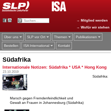
Jump to navigation
→ Mitglied werden
→ Wofür wir stehen
Über uns
SLP vor Ort
Themen
Publikationen
Bestellen
ISA International
Kontakt
Südafrika
Internationale Notizen: Südafrika * USA * Hong Kong
23.10.2019
Südafrika:
Marsch gegen Fremdenfeindlichkeit und
Gewalt an Frauen in Johannesburg (Südafrika)