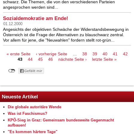
schwarz. Die Themen, die von den verschiedenen Parteien
angesprochen werden sind...
Sozialdemokratie am Ende!
01.12.2000
Angesichts der objektiven Schwäche der Widerstandsbewegung in
Österreich ist die Frage der Alternativen zu blauschwarz zentral.
Vor allem für jene, die "Neuwahlen" fordern stellt rot-grün...
Seiten
« erste Seite
‹ vorherige Seite
…
38
39
40
41
42
43
44
45
46
nächste Seite ›
letzte Seite »
Neueste Artikel
Die globale autoritäre Wende
Was ist Faschismus?
KPÖ-Sieg in Graz: Gemeinsam bundesweite Gegenmacht
aufbauen!
"Es kommen härtere Tage"