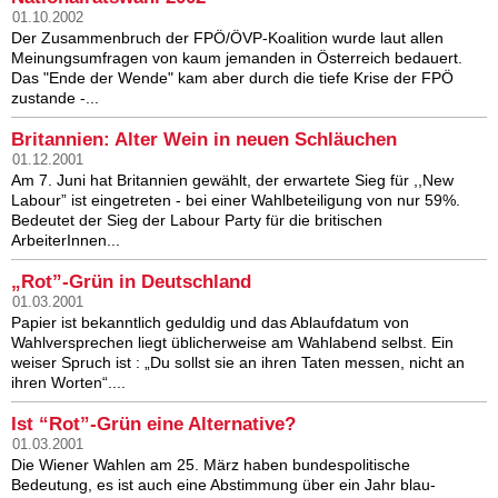
01.10.2002
Der Zusammenbruch der FPÖ/ÖVP-Koalition wurde laut allen
Meinungsumfragen von kaum jemanden in Österreich bedauert.
Das "Ende der Wende" kam aber durch die tiefe Krise der FPÖ
zustande -...
Britannien: Alter Wein in neuen Schläuchen
01.12.2001
Am 7. Juni hat Britannien gewählt, der erwartete Sieg für ,,New
Labour” ist eingetreten - bei einer Wahlbeteiligung von nur 59%.
Bedeutet der Sieg der Labour Party für die britischen
ArbeiterInnen...
„Rot”-Grün in Deutschland
01.03.2001
Papier ist bekanntlich geduldig und das Ablaufdatum von
Wahlversprechen liegt üblicherweise am Wahlabend selbst. Ein
weiser Spruch ist : „Du sollst sie an ihren Taten messen, nicht an
ihren Worten“....
Ist “Rot”-Grün eine Alternative?
01.03.2001
Die Wiener Wahlen am 25. März haben bundespolitische
Bedeutung, es ist auch eine Abstimmung über ein Jahr blau-