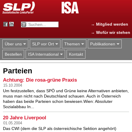
Jump to navigation
→ Mitglied werden
→ Wofür wir stehen
Über uns
SLP vor Ort
Themen
Publikationen
Bestellen
ISA International
Kontakt
Parteien
Achtung: Die rosa-grüne Praxis
15.10.2004
Um festzustellen, dass SPÖ und Grüne keine Alternativen anbieten,
muss man nicht nach Deutschland schauen. Auch in Österreich
haben das beide Parteien schon bewiesen.Wien: Absoluter
Sozialabbau In...
20 Jahre Liverpool
01.05.2004
Das CWI (dem die SLP als österreichische Sektion angehört)