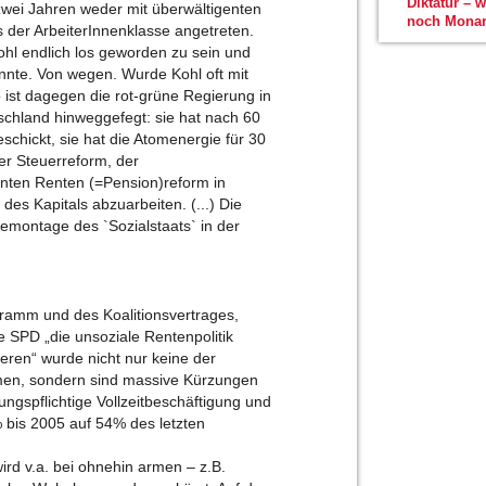
Diktatur – 
zwei Jahren weder mit überwältigenten
noch Monar
 der ArbeiterInnenklasse angetreten.
ohl endlich los geworden zu sein und
nnte. Von wegen. Wurde Kohl oft mit
 ist dagegen die rot-grüne Regierung in
schland hinweggefegt: sie hat nach 60
schickt, sie hat die Atomenergie für 30
er Steuerreform, der
nten Renten (=Pension)reform in
s Kapitals abzuarbeiten. (...) Die
emontage des `Sozialstaats` in der
gramm und des Koalitionsvertrages,
ie SPD „die unsoziale Rentenpolitik
eren“ wurde nicht nur keine der
n, sondern sind massive Kürzungen
ungspflichtige Vollzeitbeschäftigung und
 bis 2005 auf 54% des letzten
rd v.a. bei ohnehin armen – z.B.