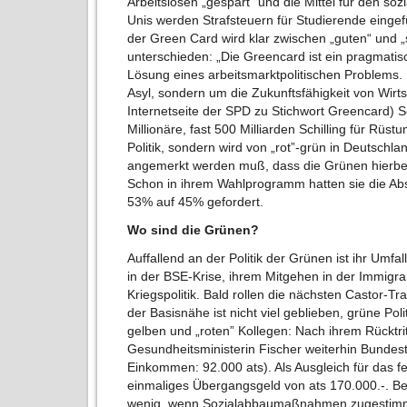
Arbeitslosen „gespart“ und die Mittel für den s
Unis werden Strafsteuern für Studierende eingefü
der Green Card wird klar zwischen „guten“ und 
unterschieden: „Die Greencard ist ein pragmatisc
Lösung eines arbeitsmarktpolitischen Problems. 
Asyl, sondern um die Zukunftsfähigkeit von Wirts
Internetseite der SPD zu Stichwort Greencard) 
Millionäre, fast 500 Milliarden Schilling für Rü
Politik, sondern wird von „rot”-grün in Deutschl
angemerkt werden muß, dass die Grünen hierbe
Schon in ihrem Wahlprogramm hatten sie die Ab
53% auf 45% gefordert.
Wo sind die Grünen?
Auffallend an der Politik der Grünen ist ihr Umfa
in der BSE-Krise, ihrem Mitgehen in der Immigra
Kriegspolitik. Bald rollen die nächsten Castor-T
der Basisnähe ist nicht viel geblieben, grüne Pol
gelben und „roten” Kollegen: Nach ihrem Rücktrit
Gesundheitsministerin Fischer weiterhin Bunde
Einkommen: 92.000 ats). Als Ausgleich für das fe
einmaliges Übergangsgeld von ats 170.000.-. B
wenig, wenn Sozialabbaumaßnahmen zugestimm