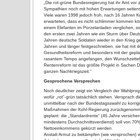
„Die rot-grüne Bundesregierung hat ihr Amt vor 
Sympathien noch mit hohen Erwartungen seitens
Viele waren 1998 jedoch froh, nach 16 Jahren K
erwarteten, dass es nicht schlimmer kommen kö
einem Elefanten im Porzelanladen verglichen, so
den ersten zwei Jahren wie ein Sturm über Deut
Jahren deutsche Soldaten wieder in den Krieg ge
Jahren und länger festgeschrieben, sie hat mit d
Gesundheitsreform und besonders mit der gepla
rasantem Tempo angefangen, den Wunschzettel de
Rentenreform ist das größte Projekt in Sachen D
ganzen Nachkriegszeit.“
Gesprochene Versprechen
Noch deutlicher zeigt ein Vergleich der Wahlpro
wofür „rot”-grün tatsächlich stehen. Versprach d
unmittelbar nach der Bundestagsswahl zu korrigi
Maßnahmen der Kohl-Regierung zurückgenomme
geplant: die „Standardrente“ (45 Jahre versicher
mindestens Durchschnittsverdienst) soll von 70%
Nettoeinkommens gekürzt werden.
Anstatt Armut zu bekämpfen (wie versprochen) wi