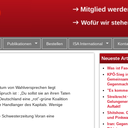
Jump to navigation
Publikationen
Bestellen
ISA International
Konta
Neueste Art
Was ist Fa
KPÖ-Sieg i
Gemeinsam
Gegenmacht
atum von Wahlversprechen liegt
"Es kommen
ruch ist : „Du sollst sie an ihren Taten
Streikrecht 
Deutschland eine „rot”-grüne Koalition
Gelungene
ie Handlanger des Kapitals. Wenige
Auftakt!
Shitshow. 
e Schwesterzeitung Voran eine
und Pinkwa
Iran: Gegen