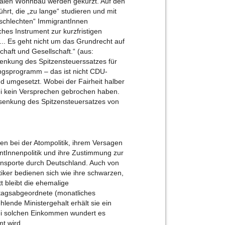
ozialen Wohnbau werden gekürzt. Auf den
hrt, die „zu lange“ studieren und mit
„schlechten“ ImmigrantInnen
hes Instrument zur kurzfristigen
... Es geht nicht um das Grundrecht auf
chaft und Gesellschaft.“ (aus:
Senkung des Spitzensteuerssatzes für
stungsprogramm – das ist nicht CDU-
and umgesetzt. Wobei der Fairheit halber
i kein Versprechen gebrochen haben.
senkung des Spitzensteuersatzes von
llen bei der Atompolitik, ihrem Versagen
ntInnenpolitik und ihre Zustimmung zur
ransporte durch Deutschland. Auch von
itiker bedienen sich wie ihre schwarzen,
t bleibt die ehemalige
stagsabgeordnete (monatliches
hlende Ministergehalt erhält sie ein
ei solchen Einkommen wundert es
t wird.