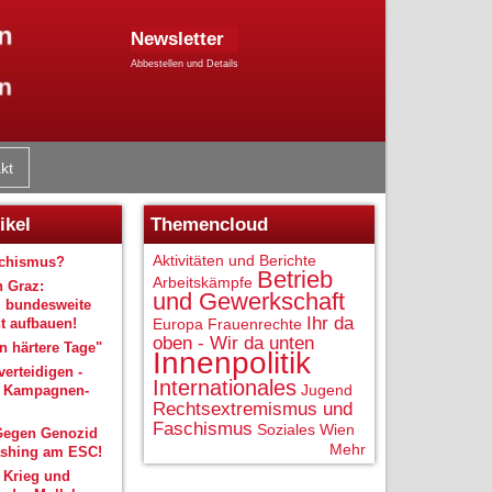
Newsletter
Abbestellen und Details
kt
ikel
Themencloud
Aktivitäten und Berichte
schismus?
Betrieb
Arbeitskämpfe
n Graz:
und Gewerkschaft
 bundesweite
Ihr da
 aufbauen!
Europa
Frauenrechte
oben - Wir da unten
 härtere Tage"
Innenpolitik
verteidigen -
Internationales
Jugend
r Kampagnen-
Rechtsextremismus und
Faschismus
Soziales
Wien
Gegen Genozid
Mehr
shing am ESC!
 Krieg und