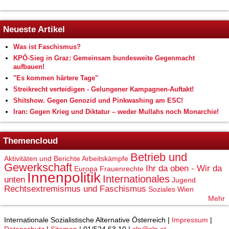
Neueste Artikel
Was ist Faschismus?
KPÖ-Sieg in Graz: Gemeinsam bundesweite Gegenmacht
aufbauen!
"Es kommen härtere Tage"
Streikrecht verteidigen - Gelungener Kampagnen-Auftakt!
Shitshow. Gegen Genozid und Pinkwashing am ESC!
Iran: Gegen Krieg und Diktatur – weder Mullahs noch Monarchie!
Themencloud
Betrieb und
Aktivitäten und Berichte
Arbeitskämpfe
Gewerkschaft
Ihr da oben - Wir da
Europa
Frauenrechte
Innenpolitik
Internationales
unten
Jugend
Rechtsextremismus und Faschismus
Soziales
Wien
Mehr
Internationale Sozialistische Alternative Österreich |
Impressum
|
Datenschutz
|
Sitemap
| 01/524 63 10 |
slp@slp.at