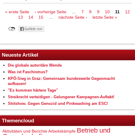
Seiten
« erste Seite
‹ vorherige Seite
…
7
8
9
10
11
12
13
14
15
…
nächste Seite ›
letzte Seite »
Neueste Artikel
Die globale autoritäre Wende
Was ist Faschismus?
KPÖ-Sieg in Graz: Gemeinsam bundesweite Gegenmacht
aufbauen!
"Es kommen härtere Tage"
Streikrecht verteidigen - Gelungener Kampagnen-Auftakt!
Shitshow. Gegen Genozid und Pinkwashing am ESC!
Themencloud
Betrieb und
Aktivitäten und Berichte
Arbeitskämpfe