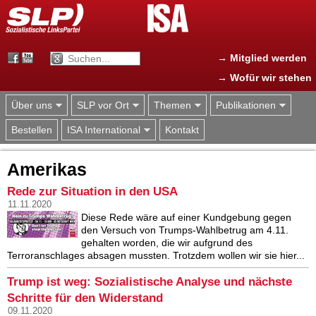
Jump to navigation
→ Mitglied werden
→ Wofür wir stehen
Über uns
SLP vor Ort
Themen
Publikationen
Bestellen
ISA International
Kontakt
Amerikas
Rede zur Situation in den USA
11.11.2020
Diese Rede wäre auf einer Kundgebung gegen
den Versuch von Trumps-Wahlbetrug am 4.11.
gehalten worden, die wir aufgrund des
Terroranschlages absagen mussten. Trotzdem wollen wir sie hier...
Trump ist weg: Sozialistische Analyse und nächste
Schritte für den Widerstand
09.11.2020