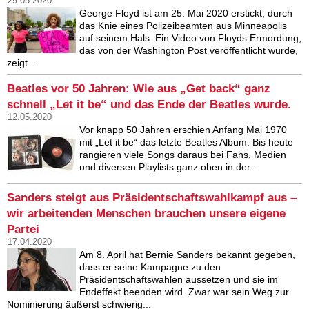
29.05.2020
George Floyd ist am 25. Mai 2020 erstickt, durch
das Knie eines Polizeibeamten aus Minneapolis
auf seinem Hals. Ein Video von Floyds Ermordung,
das von der Washington Post veröffentlicht wurde,
zeigt...
Beatles vor 50 Jahren: Wie aus „Get back“ ganz
schnell „Let it be“ und das Ende der Beatles wurde.
12.05.2020
Vor knapp 50 Jahren erschien Anfang Mai 1970
mit „Let it be“ das letzte Beatles Album. Bis heute
rangieren viele Songs daraus bei Fans, Medien
und diversen Playlists ganz oben in der...
Sanders steigt aus Präsidentschaftswahlkampf aus –
wir arbeitenden Menschen brauchen unsere eigene
Partei
17.04.2020
Am 8. April hat Bernie Sanders bekannt gegeben,
dass er seine Kampagne zu den
Präsidentschaftswahlen aussetzen und sie im
Endeffekt beenden wird. Zwar war sein Weg zur
Nominierung äußerst schwierig...