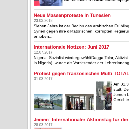
Neue Massenproteste in Tunesien
23.03.2018
Sieben Jahre ist der Beginn des arabischen Frühlin
Syrien gegen ihre diktatorischen, korrupten Regier
erhoben...
Internationale Notizen: Juni 2017
12.07.2017
Nigeria: Sozialist wiedergewähltDagga Tolar, Aktiv
in Nigeria), wurde als Vorsitzender der LehrerInneng
Protest gegen französischen Multi TOTA
31.03.2017
Am 31.3.
statt. D
Jemen L
Gerichte
,
,
Jemen: Internationaler Aktionstag für d
28.03.2017