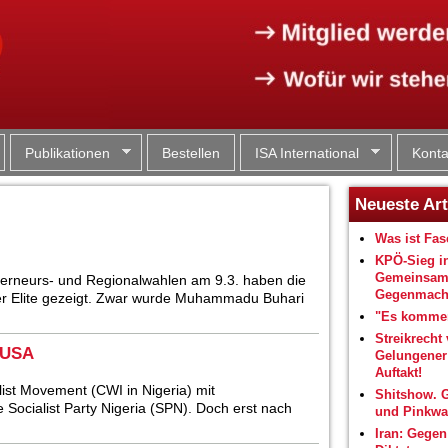
Jump to navigation
Publikationen
Bestellen
ISA International
Konta
Neueste Art
Was ist Fa
KPÖ-Sieg i
Gemeinsam
verneurs- und Regionalwahlen am 9.3. haben die
Gegenmacht
cher Elite gezeigt. Zwar wurde Muhammadu Buhari
"Es kommen
Streikrecht 
- USA
Gelungene
Auftakt!
ist Movement (CWI in Nigeria) mit
Shitshow. 
 Socialist Party Nigeria (SPN). Doch erst nach
und Pinkwa
Iran: Gegen