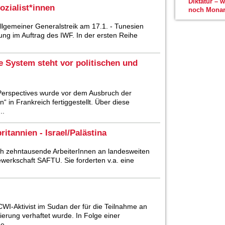
Diktatur – 
zialist*innen
noch Monar
allgemeiner Generalstreik am 17.1. - Tunesien
ung im Auftrag des IWF. In der ersten Reihe
e System steht vor politischen und
erspectives wurde vor dem Ausbruch der
in Frankreich fertiggestellt. Über diese
..
ritannien - Israel/Palästina
ich zehntausende ArbeiterInnen an landesweiten
werkschaft SAFTU. Sie forderten v.a. eine
I-Aktivist im Sudan der für die Teilnahme an
erung verhaftet wurde. In Folge einer
e...