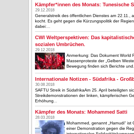
Kämpfer*innen des Monats: Tunesische So
29.12.2018
Generalstreik des öffentlichen Dienstes am 22.11., 
kocht. Es geht gegen die Kürzungspolitik der Regier
dabei:...
CWI Weltperspektiven: Das kapitalistisch
sozialen Umbrüchen.
29.12.2018
Anmerkung: Das Dokument World P
Massenproteste der „Gelben Westen“ 
Bewegung finden sich Berichte und.
Internationale Notizen - Südafrika - Großb
30.08.2018
SAFTU Streik in SüdafrikaAm 25. April beteiligten s
Streikdemonstrationen der linken, kämpferischen Ge
Erhöhung...
Kämpfer des Monats: Mohammed Satti
28.03.2018
Mohammed, genannt „Hamudi“ ist CW
einer Demonstration gegen die Regi
internationalen Solidaritätskampagn