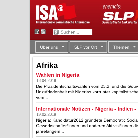
Über uns
SLP vor Ort
Themen
Afrika
Wahlen in Nigeria
18.04.2019
Die Präsidentschaftswahlen vom 23.2. und die Gou
Unzufriedenheit mit Nigerias korrupter kapitalistis
vom...
Internationale Notizen - Nigeria - Indien 
19.02.2019
Nigeria: Kandidatur2012 gründete Democratic Social
Gewerkschafter*innen und anderen Aktivist*innen die
jahrelangem...