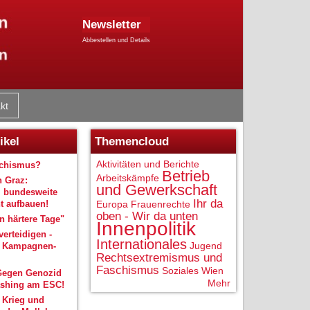
Newsletter
Abbestellen und Details
kt
ikel
Themencloud
Aktivitäten und Berichte
schismus?
Betrieb
Arbeitskämpfe
n Graz:
und Gewerkschaft
 bundesweite
Ihr da
 aufbauen!
Europa
Frauenrechte
oben - Wir da unten
 härtere Tage"
Innenpolitik
verteidigen -
Internationales
Jugend
r Kampagnen-
Rechtsextremismus und
Faschismus
Soziales
Wien
Gegen Genozid
Mehr
shing am ESC!
 Krieg und