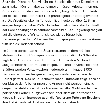
Sturz des Diktators Ben Ali führten, hat sich die neue Demokratie
zwar halten können, aber zunehmend müssen ArbeiterInnen und
Arme erkennen, dass mit der formellen, bürgerlichen Demokratie
der soziale Inhalt der Politik kein grundlegend anderer geworden
ist. Die Arbeitslosigkeit in Tunesien liegt heute bei über 15%, in
einigen Regionen über 25%. Die hohe Inflation lässt die Kaufkraft
der Lohnabhängigen zusammenschmelzen. Die Regierung reagiert
auf die chronische Wirtschaftskrise, wie es bürgerliche
Regierungen so tun: Mit einem Kürzungsprogramm, das die Armen
trifft und die Reichen schont.
Im Jänner sorgte das neue Sparprogramm, in dem kräftige
Mehrwertsteuererhöhungen vorgesehen sind, die alle Güter des
täglichen Bedarfs stark verteuern werden, für den Ausbruch
ausgedehnter neuer Proteste im ganzen Land. In verschiedenen
Städten wurden Polizeiwachen niedergebrannt, knapp 1.000
DemonstrantInnen festgenommen, mindestens einer von der
Polizei getötet. Das neue „demokratische“ Tunesien zeigt, dass es
der Masse der ArbeiterInnen und Armen nicht weniger feindlich
gegenübersteht als einst das Regime Ben Alis. Wohl wurden die
politischen Formen ausgewechselt, aber nicht die herrschende
Klasse, in deren Interesse auch die Regierung Präsident Essebsis
ihre Politik gestaltet. Und angesichts der sich ständig