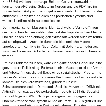
Nur 35,6% wählten überhaupt. Bei den Gouverneurswahlen
konnten der APC seine Gebiete im Norden und die PDP ihre im
Süden halten. Aufgrund der ungelösten sozialen Probleme und der
ethnischen Zersplitterung auch des politischen Systems sind
weitere Konflikte nicht ausgeschlossen.
Den nigerianischen Massen ist klar: Egal welche Vertreter*innen
der Herrschenden sie wählen, die Last des kapitalistischen Elends
und die Krisen der ölabhängigen Wirtschaft werden auch weiterhin
auf sie abgewälzt. Auch die durch die ökonomische Misere
angefeuerten Konflikte im Niger Delta, mit Boko Haram oder auch
zwischen Hirten und Ackerbauern können von ihnen nicht beendet
werden.
Um die Probleme zu lösen, wäre eine ganz andere Partei und eine
ganz andere Politik nötig. Es braucht eine Massenpartei der Armen
und Arbeiter*innen, die auf Basis eines sozialistischen Programms
für die Verteilung des vorhandenen Reichtums des Landes auf alle
kämpft. Um dies voranzutreiben, gründete unsere
Schwesterorganisation Democratic Socialist Movement (DSM) mit
Aktivist*innen u.a. aus Gewerkschaften bereits 2013 die Socialist
Party of Nigeria (SPN). Nach jahrelangem Kampf gegen das
undemokratische Wahlsystem wurde die Partei 2017 registriert und
konnte nun endlich an den Wahlen teilnehmen. Eine der zentralen