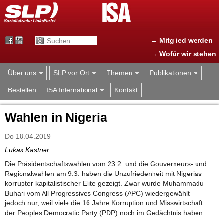
Jump to navigation
→ Mitglied werden
→ Wofür wir stehen
Über uns
SLP vor Ort
Themen
Publikationen
Bestellen
ISA International
Kontakt
Wahlen in Nigeria
Do 18.04.2019
Lukas Kastner
Die Präsidentschaftswahlen vom 23.2. und die Gouverneurs- und
Regionalwahlen am 9.3. haben die Unzufriedenheit mit Nigerias
korrupter kapitalistischer Elite gezeigt. Zwar wurde Muhammadu
Buhari vom All Progressives Congress (APC) wiedergewählt –
jedoch nur, weil viele die 16 Jahre Korruption und Misswirtschaft
der Peoples Democratic Party (PDP) noch im Gedächtnis haben.