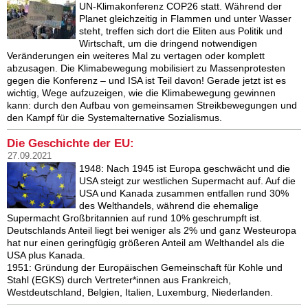
UN-Klimakonferenz COP26 statt. Während der
Planet gleichzeitig in Flammen und unter Wasser
steht, treffen sich dort die Eliten aus Politik und
Wirtschaft, um die dringend notwendigen
Veränderungen ein weiteres Mal zu vertagen oder komplett
abzusagen. Die Klimabewegung mobilisiert zu Massenprotesten
gegen die Konferenz – und ISA ist Teil davon! Gerade jetzt ist es
wichtig, Wege aufzuzeigen, wie die Klimabewegung gewinnen
kann: durch den Aufbau von gemeinsamen Streikbewegungen und
den Kampf für die Systemalternative Sozialismus.
Die Geschichte der EU:
27.09.2021
1948: Nach 1945 ist Europa geschwächt und die
USA steigt zur westlichen Supermacht auf. Auf die
USA und Kanada zusammen entfallen rund 30%
des Welthandels, während die ehemalige
Supermacht Großbritannien auf rund 10% geschrumpft ist.
Deutschlands Anteil liegt bei weniger als 2% und ganz Westeuropa
hat nur einen geringfügig größeren Anteil am Welthandel als die
USA plus Kanada.
1951: Gründung der Europäischen Gemeinschaft für Kohle und
Stahl (EGKS) durch Vertreter*innen aus Frankreich,
Westdeutschland, Belgien, Italien, Luxemburg, Niederlanden.