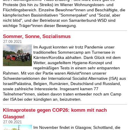
Proteste (bis hin zu Streiks) im Wiener Wohnungslosen- und
Flüchtlingsbereich. Einzelne Bewohner*innen und Beschäftigte, die
kämpferischen Basisinitiativen "Sommerpaket" und "Sozial, aber
nicht blöd", und der Betriebsrat von Samariterbund-WSD sind
wichtige Träger*innen dieser Bewegung.
Sommer, Sonne, Sozialismus
27.09.2021
Im August konnten wir trotz Pandemie unser
traditionelles Sommercamp am Turnersee in
Kärnten/Koroška abhalten. Dank Glück mit dem
Wetter, ausgefeiltem Hygiene-Konzept und
regelmäßigen Tests in einem sehr entspannten
Rahmen. Mit von der Partie waren Aktivist*innen unserer
Schwestersektionen der International Socialist Alternative (ISA) aus
Israel/Palästina, Belgien, Rumänien, Deutschland und Russland,
sowie zahlreiche Interessierte. Insgesamt kamen 77
Teilnehmer*innen, sieben davon traten entweder noch am Camp
der ISA bei oder kündigten an, beizutreten.
Klimaproteste gegen COP26: komm mit nach
Glasgow!
27.09.2021
Im November findet in Glasgow, Schottland, die