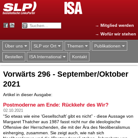
Jump to navigation
→ Mitglied werden
→ Wofür wir stehen
Über uns
SLP vor Ort
Themen
Publikationen
Bestellen
ISA International
Kontakt
Vorwärts 296 - September/Oktober
2021
Artikel in dieser Ausgabe:
Postmoderne am Ende: Rückkehr des Wir?
02.10.2021
“So etwas wie eine ‘Gesellschaft’ gibt es nicht” - diese Aussage von
Margaret Thatcher aus 1987 fasst nicht nur die ideologische
Offensive der Herrschenden, die mit der Ära des Neoliberalismus
einherging, zusammen. Sie zeigt auch, wie nah sich