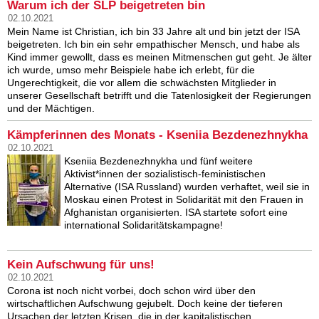
Warum ich der SLP beigetreten bin
02.10.2021
Mein Name ist Christian, ich bin 33 Jahre alt und bin jetzt der ISA
beigetreten. Ich bin ein sehr empathischer Mensch, und habe als
Kind immer gewollt, dass es meinen Mitmenschen gut geht. Je älter
ich wurde, umso mehr Beispiele habe ich erlebt, für die
Ungerechtigkeit, die vor allem die schwächsten Mitglieder in
unserer Gesellschaft betrifft und die Tatenlosigkeit der Regierungen
und der Mächtigen.
Kämpferinnen des Monats - Kseniia Bezdenezhnykha
02.10.2021
Kseniia Bezdenezhnykha und fünf weitere
Aktivist*innen der sozialistisch-feministischen
Alternative (ISA Russland) wurden verhaftet, weil sie in
Moskau einen Protest in Solidarität mit den Frauen in
Afghanistan organisierten. ISA startete sofort eine
international Solidaritätskampagne!
Kein Aufschwung für uns!
02.10.2021
Corona ist noch nicht vorbei, doch schon wird über den
wirtschaftlichen Aufschwung gejubelt. Doch keine der tieferen
Ursachen der letzten Krisen, die in der kapitalistischen