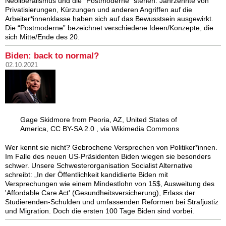
Neoliberalismus und die “Postmoderne” stehen. Jahrzehnte von
Privatisierungen, Kürzungen und anderen Angriffen auf die
Arbeiter*innenklasse haben sich auf das Bewusstsein ausgewirkt.
Die “Postmoderne” bezeichnet verschiedene Ideen/Konzepte, die
sich Mitte/Ende des 20.
Biden: back to normal?
02.10.2021
Gage Skidmore from Peoria, AZ, United States of
America, CC BY-SA 2.0 , via Wikimedia Commons
Wer kennt sie nicht? Gebrochene Versprechen von Politiker*innen.
Im Falle des neuen US-Präsidenten Biden wiegen sie besonders
schwer. Unsere Schwesterorganisation Socialist Alternative
schreibt: „In der Öffentlichkeit kandidierte Biden mit
Versprechungen wie einem Mindestlohn von 15$, Ausweitung des
'Affordable Care Act' (Gesundheitsversicherung), Erlass der
Studierenden-Schulden und umfassenden Reformen bei Strafjustiz
und Migration. Doch die ersten 100 Tage Biden sind vorbei.