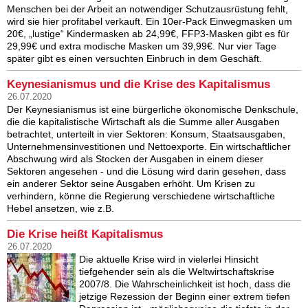
Menschen bei der Arbeit an notwendiger Schutzausrüstung fehlt,
wird sie hier profitabel verkauft. Ein 10er-Pack Einwegmasken um
20€, „lustige“ Kindermasken ab 24,99€, FFP3-Masken gibt es für
29,99€ und extra modische Masken um 39,99€. Nur vier Tage
später gibt es einen versuchten Einbruch in dem Geschäft.
Keynesianismus und die Krise des Kapitalismus
26.07.2020
Der Keynesianismus ist eine bürgerliche ökonomische Denkschule,
die die kapitalistische Wirtschaft als die Summe aller Ausgaben
betrachtet, unterteilt in vier Sektoren: Konsum, Staatsausgaben,
Unternehmensinvestitionen und Nettoexporte. Ein wirtschaftlicher
Abschwung wird als Stocken der Ausgaben in einem dieser
Sektoren angesehen - und die Lösung wird darin gesehen, dass
ein anderer Sektor seine Ausgaben erhöht. Um Krisen zu
verhindern, könne die Regierung verschiedene wirtschaftliche
Hebel ansetzen, wie z.B.
Die Krise heißt Kapitalismus
26.07.2020
Die aktuelle Krise wird in vielerlei Hinsicht
tiefgehender sein als die Weltwirtschaftskrise
2007/8. Die Wahrscheinlichkeit ist hoch, dass die
jetzige Rezession der Beginn einer extrem tiefen