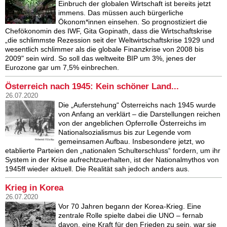
Einbruch der globalen Wirtschaft ist bereits jetzt
immens. Das müssen auch bürgerliche
Ökonom*innen einsehen. So prognostiziert die
Chefökonomin des IWF, Gita Gopinath, dass die Wirtschaftskrise
„die schlimmste Rezession seit der Weltwirtschaftskrise 1929 und
wesentlich schlimmer als die globale Finanzkrise von 2008 bis
2009" sein wird. So soll das weltweite BIP um 3%, jenes der
Eurozone gar um 7,5% einbrechen.
Österreich nach 1945: Kein schöner Land...
26.07.2020
Die „Auferstehung“ Österreichs nach 1945 wurde
von Anfang an verklärt – die Darstellungen reichen
von der angeblichen Opferrolle Österreichs im
Nationalsozialismus bis zur Legende vom
gemeinsamen Aufbau. Insbesondere jetzt, wo
etablierte Parteien den „nationalen Schulterschluss“ fordern, um ihr
System in der Krise aufrechtzuerhalten, ist der Nationalmythos von
1945ff wieder aktuell. Die Realität sah jedoch anders aus.
Krieg in Korea
26.07.2020
Vor 70 Jahren begann der Korea-Krieg. Eine
zentrale Rolle spielte dabei die UNO – fernab
davon, eine Kraft für den Frieden zu sein, war sie