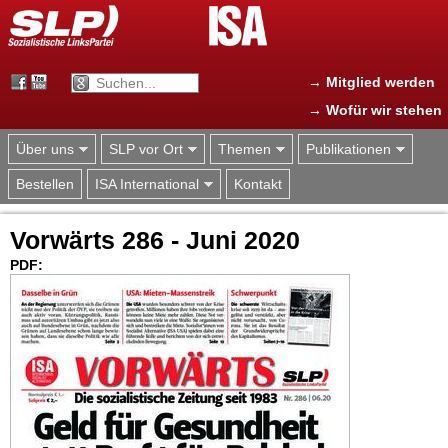
Jump to navigation
→ Mitglied werden
→ Wofür wir stehen
Über uns
SLP vor Ort
Themen
Publikationen
Bestellen
ISA International
Kontakt
Vorwärts 286 - Juni 2020
PDF: