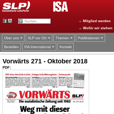
Jump to navigation
→ Mitglied werden
→ Wofür wir stehen
Über uns
SLP vor Ort
Themen
Publikationen
Bestellen
ISA International
Kontakt
Vorwärts 271 - Oktober 2018
PDF: