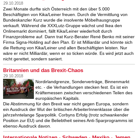
29.10.2018
Zwei Monate durfte sich Österreich mit den über 5.000
Beschäftigten von Kika/Leiner freuen. Durch die Vermittlung von
Bundeskanzler Kurz wurde die insolvente Möbelhausgruppe
verkauft. Während die XXXLutz-Gruppe wächst und Ikea den
Onlinemarkt dominiert, fällt Kika/Leiner wiederholt durch
Finanzprobleme auf. Dann trat Kurz-Berater René Benko mit seiner
Firma Signa-Holding auf den Plan. Er ist Milliardär und könnte sich
die Rettung von Kika/Leiner und allen Beschäftigten leisten. Nur
wäre er nicht Milliardär, wenn er so ticken würde. Es wird jetzt auch
nicht gerettet, sondern saniert.
Britannien und das Brexit-Chaos
29.10.2018
Nordirlandgrenze, Sonderverträge, Binnenmarkt
etc. - die Verhandlungen stecken fest. Es ist ein
Kräftemessen zwischen verschiedenen Teilen des
europäischen Kapitals.
Die Abstimmung für den Brexit war nicht gegen Europa, sondern
ein Ausdruck der Wut der britischen ArbeiterInnenklasse über die
jahrzehntelange Sparpolitik. Corbyns Erfolg (trotz schwankender
Position zur EU) und die Beliebtheit seines Anti-Sparprogramms ist
ebenso Ausdruck davon.
Internationale Notizen - Schweden - Mexiko - Jemen