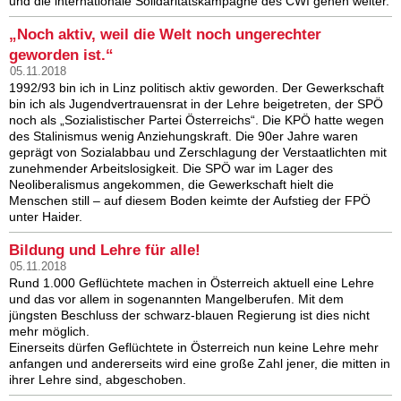
und die internationale Solidaritätskampagne des CWI gehen weiter.
„Noch aktiv, weil die Welt noch ungerechter
geworden ist.“
05.11.2018
1992/93 bin ich in Linz politisch aktiv geworden. Der Gewerkschaft
bin ich als Jugendvertrauensrat in der Lehre beigetreten, der SPÖ
noch als „Sozialistischer Partei Österreichs“. Die KPÖ hatte wegen
des Stalinismus wenig Anziehungskraft. Die 90er Jahre waren
geprägt von Sozialabbau und Zerschlagung der Verstaatlichten mit
zunehmender Arbeitslosigkeit. Die SPÖ war im Lager des
Neoliberalismus angekommen, die Gewerkschaft hielt die
Menschen still – auf diesem Boden keimte der Aufstieg der FPÖ
unter Haider.
Bildung und Lehre für alle!
05.11.2018
Rund 1.000 Geflüchtete machen in Österreich aktuell eine Lehre
und das vor allem in sogenannten Mangelberufen. Mit dem
jüngsten Beschluss der schwarz-blauen Regierung ist dies nicht
mehr möglich.
Einerseits dürfen Geflüchtete in Österreich nun keine Lehre mehr
anfangen und andererseits wird eine große Zahl jener, die mitten in
ihrer Lehre sind, abgeschoben.