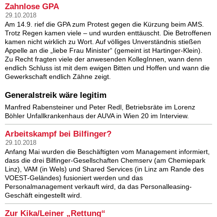
Zahnlose GPA
29.10.2018
Am 14.9. rief die GPA zum Protest gegen die Kürzung beim AMS.
Trotz Regen kamen viele – und wurden enttäuscht. Die Betroffenen
kamen nicht wirklich zu Wort. Auf völliges Unverständnis stießen
Appelle an die „liebe Frau Minister“ (gemeint ist Hartinger-Klein).
Zu Recht fragten viele der anwesenden KollegInnen, wann denn
endlich Schluss ist mit dem ewigen Bitten und Hoffen und wann die
Gewerkschaft endlich Zähne zeigt.
Generalstreik wäre legitim
Manfred Rabensteiner und Peter Redl, Betriebsräte im Lorenz
Böhler Unfallkrankenhaus der AUVA in Wien 20 im Interview.
Arbeitskampf bei Bilfinger?
29.10.2018
Anfang Mai wurden die Beschäftigten vom Management informiert,
dass die drei Bilfinger-Gesellschaften Chemserv (am Chemiepark
Linz), VAM (in Wels) und Shared Services (in Linz am Rande des
VOEST-Geländes) fusioniert werden und das
Personalmanagement verkauft wird, da das Personalleasing-
Geschäft eingestellt wird.
Zur Kika/Leiner „Rettung“