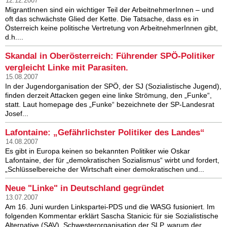
12.12.2007
MigrantInnen sind ein wichtiger Teil der ArbeitnehmerInnen – und
oft das schwächste Glied der Kette. Die Tatsache, dass es in
Österreich keine politische Vertretung von ArbeitnehmerInnen gibt,
d.h....
Skandal in Oberösterreich: Führender SPÖ-Politiker
vergleicht Linke mit Parasiten.
15.08.2007
In der Jugendorganisation der SPÖ, der SJ (Sozialistische Jugend),
finden derzeit Attacken gegen eine linke Strömung, den „Funke“,
statt. Laut homepage des „Funke“ bezeichnete der SP-Landesrat
Josef...
Lafontaine: „Gefährlichster Politiker des Landes“
14.08.2007
Es gibt in Europa keinen so bekannten Politiker wie Oskar
Lafontaine, der für „demokratischen Sozialismus“ wirbt und fordert,
„Schlüsselbereiche der Wirtschaft einer demokratischen und...
Neue "Linke" in Deutschland gegründet
13.07.2007
Am 16. Juni wurden Linkspartei-PDS und die WASG fusioniert. Im
folgenden Kommentar erklärt Sascha Stanicic für sie Sozialistische
Alternative (SAV), Schwesterorganisation der SLP, warum der