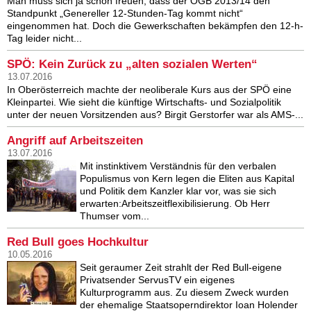
Man muss sich ja schon freuen, dass der ÖGB 2013/14 den
Standpunkt „Genereller 12-Stunden-Tag kommt nicht“
eingenommen hat. Doch die Gewerkschaften bekämpfen den 12-h-
Tag leider nicht...
SPÖ: Kein Zurück zu „alten sozialen Werten“
13.07.2016
In Oberösterreich machte der neoliberale Kurs aus der SPÖ eine
Kleinpartei. Wie sieht die künftige Wirtschafts- und Sozialpolitik
unter der neuen Vorsitzenden aus? Birgit Gerstorfer war als AMS-...
Angriff auf Arbeitszeiten
13.07.2016
Mit instinktivem Verständnis für den verbalen
Populismus von Kern legen die Eliten aus Kapital
und Politik dem Kanzler klar vor, was sie sich
erwarten:Arbeitszeitflexibilisierung. Ob Herr
Thumser vom...
Red Bull goes Hochkultur
10.05.2016
Seit geraumer Zeit strahlt der Red Bull-eigene
Privatsender ServusTV ein eigenes
Kulturprogramm aus. Zu diesem Zweck wurden
der ehemalige Staatsoperndirektor Ioan Holender