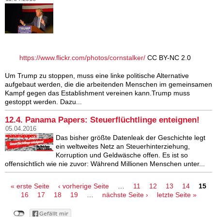
https://www.flickr.com/photos/cornstalker/
CC BY-NC 2.0
Um Trump zu stoppen, muss eine linke politische Alternative
aufgebaut werden, die die arbeitenden Menschen im gemeinsamen
Kampf gegen das Establishment vereinen kann.Trump muss
gestoppt werden. Dazu...
12.4. Panama Papers: Steuerflüchtlinge enteignen!
05.04.2016
Das bisher größte Datenleak der Geschichte legt
ein weltweites Netz an Steuerhinterziehung,
Korruption und Geldwäsche offen. Es ist so
offensichtlich wie nie zuvor: Während Millionen Menschen unter...
Seiten
« erste Seite
‹ vorherige Seite
…
11
12
13
14
15
16
17
18
19
…
nächste Seite ›
letzte Seite »