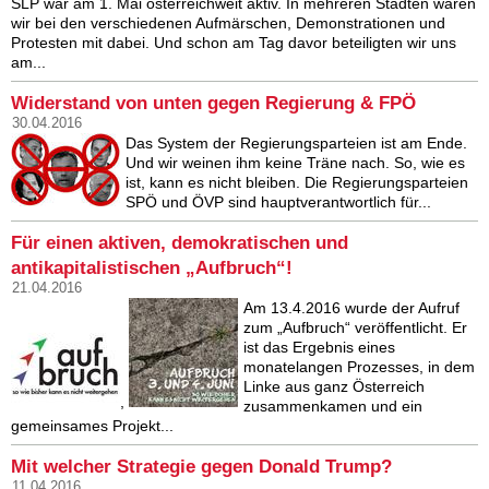
SLP war am 1. Mai österreichweit aktiv. In mehreren Städten waren
wir bei den verschiedenen Aufmärschen, Demonstrationen und
Protesten mit dabei. Und schon am Tag davor beteiligten wir uns
am...
Widerstand von unten gegen Regierung & FPÖ
30.04.2016
Das System der Regierungsparteien ist am Ende.
Und wir weinen ihm keine Träne nach. So, wie es
ist, kann es nicht bleiben. Die Regierungsparteien
SPÖ und ÖVP sind hauptverantwortlich für...
Für einen aktiven, demokratischen und
antikapitalistischen „Aufbruch“!
21.04.2016
Am 13.4.2016 wurde der Aufruf
zum „Aufbruch“ veröffentlicht. Er
ist das Ergebnis eines
monatelangen Prozesses, in dem
Linke aus ganz Österreich
,
zusammenkamen und ein
gemeinsames Projekt...
Mit welcher Strategie gegen Donald Trump?
11.04.2016