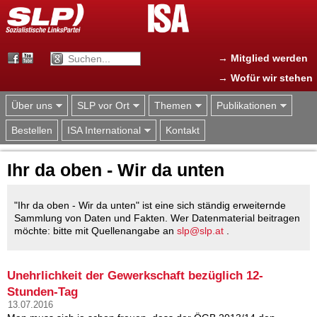
Jump to navigation
→ Mitglied werden
→ Wofür wir stehen
Über uns
SLP vor Ort
Themen
Publikationen
Bestellen
ISA International
Kontakt
Ihr da oben - Wir da unten
"Ihr da oben - Wir da unten" ist eine sich ständig erweiternde
Sammlung von Daten und Fakten. Wer Datenmaterial beitragen
möchte: bitte mit Quellenangabe an
slp@slp.at
.
Unehrlichkeit der Gewerkschaft bezüglich 12-
Stunden-Tag
13.07.2016