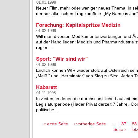
01.03.1999
Neuer Film, mehr oder weniger neues Thema: in sein
der sozialkritischen Tragikomödie. „My Name is Joe“ i
Forschung: Kapitalspritze Medizin
01.02.1999
Will man diversen Medikamentenwerbungen und Ärz
auf der Hand liegen: Medizin und Pharmaindustrie s
regiert...
Sport: "Wir sind wir"
01.02.1999
Endlich können WIR wieder stolz auf Österreich sein
„Meißi“ und „Herminator“ von Sieg zu Sieg. Jeden T
Kabarett
01.11.1998
In Zeiten, in denen die durchschnittliche Laufzeit ei
Legislaturperiode (Hader Privat derzeit 7 Jahre, Do
politische...
Seiten
« erste Seite
‹ vorherige Seite
…
87
88
Seite ›
let