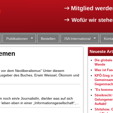
Jump to navigation
Publikationen
Bestellen
ISA International
Konta
Neueste Art
hemen
Die globale 
Wende
Was ist Fa
 vor dem Neoliberalismus“ Unter diesem
rausgeber des Buches, Erwin Weissel, Ökonom und
KPÖ-Sieg i
Gemeinsam
Gegenmacht
"Es kommen
Streikrecht 
m noch ein/e JournalistIn, die/der was auf sich
Gelungene
leben eben in einer „Informationsgesellschaft“,...
Auftakt!
Shitshow. 