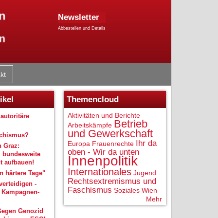
Newsletter
Abbestellen und Details
kt
ikel
Themencloud
Aktivitäten und Berichte
autoritäre
Betrieb
Arbeitskämpfe
und Gewerkschaft
schismus?
Ihr da
Europa
Frauenrechte
n Graz:
oben - Wir da unten
 bundesweite
Innenpolitik
 aufbauen!
Internationales
Jugend
 härtere Tage"
Rechtsextremismus und
verteidigen -
Faschismus
Soziales
Wien
r Kampagnen-
Mehr
Gegen Genozid