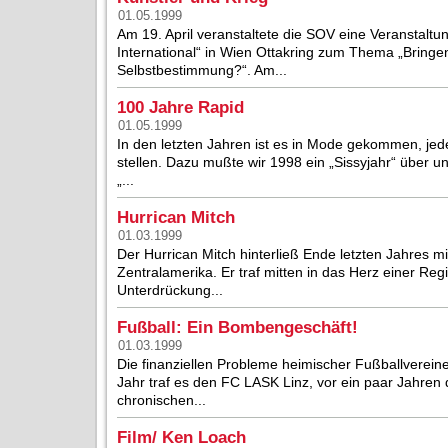
01.05.1999
Am 19. April veranstaltete die SOV eine Veranstaltung
International“ in Wien Ottakring zum Thema „Brin
Selbstbestimmung?“. Am...
100 Jahre Rapid
01.05.1999
In den letzten Jahren ist es in Mode gekommen, jed
stellen. Dazu mußte wir 1998 ein „Sissyjahr“ über 
„...
Hurrican Mitch
01.03.1999
Der Hurrican Mitch hinterließ Ende letzten Jahres 
Zentralamerika. Er traf mitten in das Herz einer Re
Unterdrückung...
Fußball: Ein Bombengeschäft!
01.03.1999
Die finanziellen Probleme heimischer Fußballverein
Jahr traf es den FC LASK Linz, vor ein paar Jahren
chronischen...
Film/ Ken Loach