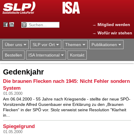
Jump to navigation
→ Mitglied werden
→ Wofür wir stehen
Über uns
SLP vor Ort
Themen
Publikationen
Bestellen
ISA International
Kontakt
Gedenkjahr
Die braunen Flecken nach 1945: Nicht Fehler sondern
System
01.05.2000
Am 06.04.2000 - 55 Jahre nach Kriegsende - stellte der neue SPÖ-
Vorsitzende Alfred Gusenbauer eine Erklärung zu den „Braunen
Flecken“ in der SPÖ vor. Stolz verweist seine Resolution "Klarheit
in...
Spiegelgrund
01.05.2000