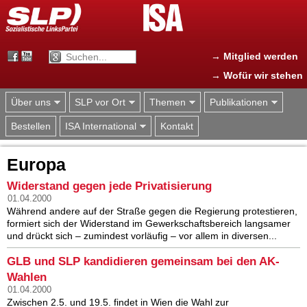
Jump to navigation
→ Mitglied werden
→ Wofür wir stehen
Über uns
SLP vor Ort
Themen
Publikationen
Bestellen
ISA International
Kontakt
Europa
Widerstand gegen jede Privatisierung
01.04.2000
Während andere auf der Straße gegen die Regierung protestieren,
formiert sich der Widerstand im Gewerkschaftsbereich langsamer
und drückt sich – zumindest vorläufig – vor allem in diversen...
GLB und SLP kandidieren gemeinsam bei den AK-
Wahlen
01.04.2000
Zwischen 2.5. und 19.5. findet in Wien die Wahl zur