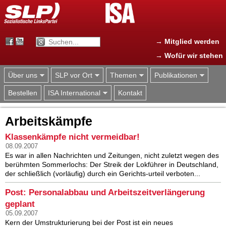
Jump to navigation
→ Mitglied werden
→ Wofür wir stehen
Über uns
SLP vor Ort
Themen
Publikationen
Bestellen
ISA International
Kontakt
Arbeitskämpfe
Klassenkämpfe nicht vermeidbar!
08.09.2007
Es war in allen Nachrichten und Zeitungen, nicht zuletzt wegen des
berühmten Sommerlochs: Der Streik der Lokführer in Deutschland,
der schließlich (vorläufig) durch ein Gerichts-urteil verboten...
Post: Personalabbau und Arbeitszeitverlängerung
geplant
05.09.2007
Kern der Umstrukturierung bei der Post ist ein neues