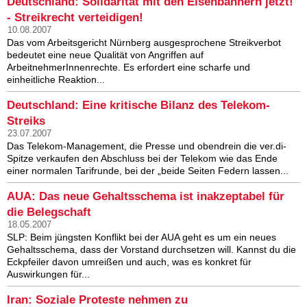
Deutschland: Solidarität mit den Eisenbahnern jetzt!
- Streikrecht verteidigen!
10.08.2007
Das vom Arbeitsgericht Nürnberg ausgesprochene Streikverbot
bedeutet eine neue Qualität von Angriffen auf
ArbeitnehmerInnenrechte. Es erfordert eine scharfe und
einheitliche Reaktion...
Deutschland: Eine kritische Bilanz des Telekom-
Streiks
23.07.2007
Das Telekom-Management, die Presse und obendrein die ver.di-
Spitze verkaufen den Abschluss bei der Telekom wie das Ende
einer normalen Tarifrunde, bei der „beide Seiten Federn lassen...
AUA: Das neue Gehaltsschema ist inakzeptabel für
die Belegschaft
18.05.2007
SLP: Beim jüngsten Konflikt bei der AUA geht es um ein neues
Gehaltsschema, dass der Vorstand durchsetzen will. Kannst du die
Eckpfeiler davon umreißen und auch, was es konkret für
Auswirkungen für...
Iran: Soziale Proteste nehmen zu